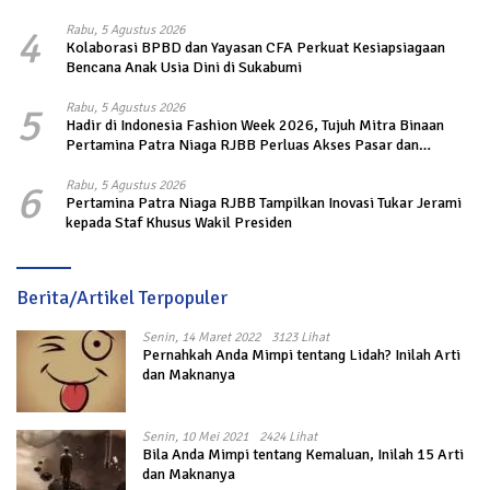
4
Rabu, 5 Agustus 2026
Kolaborasi BPBD dan Yayasan CFA Perkuat Kesiapsiagaan
Bencana Anak Usia Dini di Sukabumi
5
Rabu, 5 Agustus 2026
Hadir di Indonesia Fashion Week 2026, Tujuh Mitra Binaan
Pertamina Patra Niaga RJBB Perluas Akses Pasar dan
Jejaring Bisnis
6
Rabu, 5 Agustus 2026
Pertamina Patra Niaga RJBB Tampilkan Inovasi Tukar Jerami
kepada Staf Khusus Wakil Presiden
Berita/Artikel Terpopuler
Senin, 14 Maret 2022
3123 Lihat
Pernahkah Anda Mimpi tentang Lidah? Inilah Arti
dan Maknanya
Senin, 10 Mei 2021
2424 Lihat
Bila Anda Mimpi tentang Kemaluan, Inilah 15 Arti
dan Maknanya