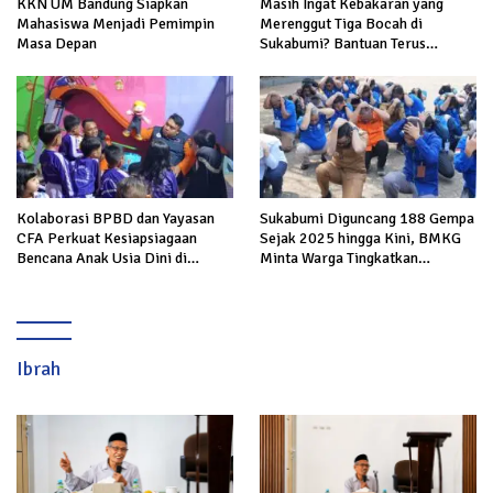
KKN UM Bandung Siapkan
Masih Ingat Kebakaran yang
Mahasiswa Menjadi Pemimpin
Merenggut Tiga Bocah di
Masa Depan
Sukabumi? Bantuan Terus
Mengalir untuk Keluarga Korban
Kolaborasi BPBD dan Yayasan
Sukabumi Diguncang 188 Gempa
CFA Perkuat Kesiapsiagaan
Sejak 2025 hingga Kini, BMKG
Bencana Anak Usia Dini di
Minta Warga Tingkatkan
Sukabumi
Kesiapsiagaan
Ibrah