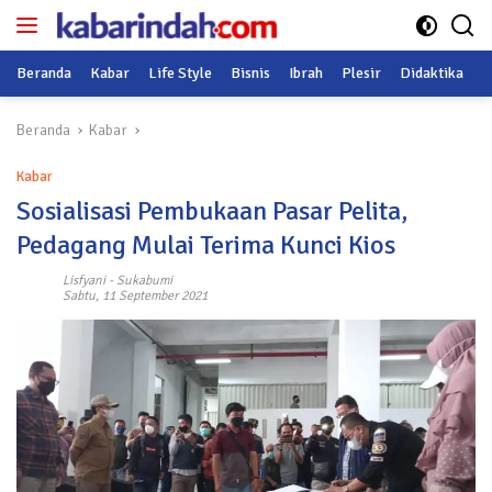
Langsung
ke
konten
Beranda
Kabar
Life Style
Bisnis
Ibrah
Plesir
Didaktika
O
Beranda
Kabar
Kabar
Sosialisasi Pembukaan Pasar Pelita,
Pedagang Mulai Terima Kunci Kios
Lisfyani
-
Sukabumi
Sabtu, 11 September 2021