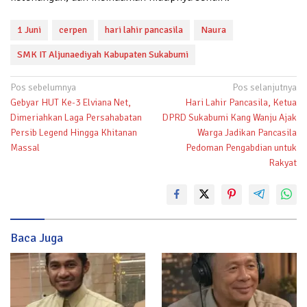
1 Juni
cerpen
hari lahir pancasila
Naura
SMK IT Aljunaediyah Kabupaten Sukabumi
Navigasi
Pos sebelumnya
Pos selanjutnya
Gebyar HUT Ke-3 Elviana Net,
Hari Lahir Pancasila, Ketua
pos
Dimeriahkan Laga Persahabatan
DPRD Sukabumi Kang Wanju Ajak
Persib Legend Hingga Khitanan
Warga Jadikan Pancasila
Massal
Pedoman Pengabdian untuk
Rakyat
Baca Juga