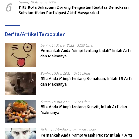
6
Senin, 10 Agustus 2026
PKS Kota Sukabumi Dorong Penguatan Kualitas Demokrasi
Substantif dan Partisipasi Aktif Masyarakat
Berita/Artikel Terpopuler
Senin, 14 Maret 2022
3123 Lihat
Pernahkah Anda Mimpi tentang Lidah? Inilah Arti
dan Maknanya
Senin, 10 Mei 2021
2424 Lihat
Bila Anda Mimpi tentang Kemaluan, Inilah 15 Arti
dan Maknanya
Senin, 18 Juli 2022
2272 Lihat
Bila Anda Mimpi tentang Kunyit, Inilah Arti dan
Maknanya
Rabu, 27 Oktober 2021
1791 Lihat
Pernahkah Anda Mimpi Wajah Pucat? Inilah 7 Arti