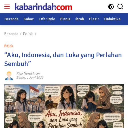
Langsung
ke
konten
Beranda
Kabar
Life Style
Bisnis
Ibrah
Plesir
Didaktika
O
Beranda
Pojok
Pojok
“Aku, Indonesia, dan Luka yang Perlahan
Sembuh”
Riga Nurul Iman
Senin, 1 Juni 2026