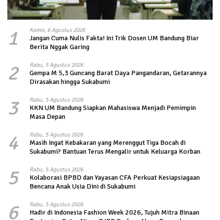
1
Kamis, 6 Agustus 2026
Jangan Cuma Nulis Fakta! Ini Trik Dosen UM Bandung Biar
Berita Nggak Garing
2
Rabu, 5 Agustus 2026
Gempa M 5,3 Guncang Barat Daya Pangandaran, Getarannya
Dirasakan hingga Sukabumi
3
Rabu, 5 Agustus 2026
KKN UM Bandung Siapkan Mahasiswa Menjadi Pemimpin
Masa Depan
4
Rabu, 5 Agustus 2026
Masih Ingat Kebakaran yang Merenggut Tiga Bocah di
Sukabumi? Bantuan Terus Mengalir untuk Keluarga Korban
5
Rabu, 5 Agustus 2026
Kolaborasi BPBD dan Yayasan CFA Perkuat Kesiapsiagaan
Bencana Anak Usia Dini di Sukabumi
6
Rabu, 5 Agustus 2026
Hadir di Indonesia Fashion Week 2026, Tujuh Mitra Binaan