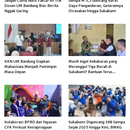
Gempa M 5,3 Guncang Barat
Jangan Cuma Nulis Fakta! Ini Trik
Daya Pangandaran, Getarannya
Dosen UM Bandung Biar Berita
Dirasakan hingga Sukabumi
Nggak Garing
KKN UM Bandung Siapkan
Masih Ingat Kebakaran yang
Mahasiswa Menjadi Pemimpin
Merenggut Tiga Bocah di
Masa Depan
Sukabumi? Bantuan Terus
Mengalir untuk Keluarga Korban
Kolaborasi BPBD dan Yayasan
Sukabumi Diguncang 188 Gempa
CFA Perkuat Kesiapsiagaan
Sejak 2025 hingga Kini, BMKG