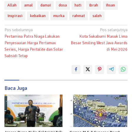
Allah
amal
damai
dosa
hati
ibrah
ihsan
Inspirasi
kebaikan
murka
rahmat
saleh
Navigasi
Pos sebelumnya
Pos selanjutnya
Pertamina Patra Niaga Lakukan
Kota Sukabumi Masuk Lima
pos
Penyesuaian Harga Pertamax
Besar Smiling West Java Awards
Series, Harga Pertalite dan Solar
di Mei 2026
Subsidi Tetap
Baca Juga