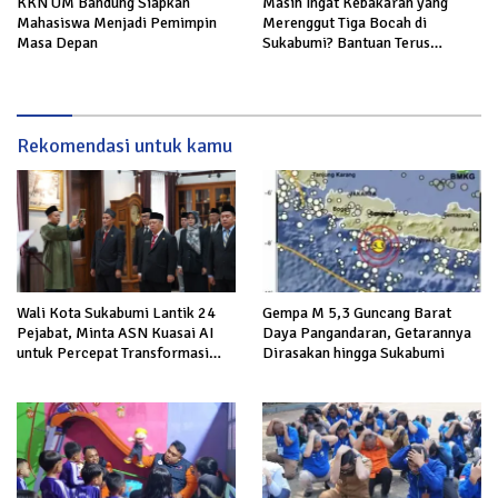
KKN UM Bandung Siapkan
Masih Ingat Kebakaran yang
Mahasiswa Menjadi Pemimpin
Merenggut Tiga Bocah di
Masa Depan
Sukabumi? Bantuan Terus
Mengalir untuk Keluarga Korban
Rekomendasi untuk kamu
Wali Kota Sukabumi Lantik 24
Gempa M 5,3 Guncang Barat
Pejabat, Minta ASN Kuasai AI
Daya Pangandaran, Getarannya
untuk Percepat Transformasi
Dirasakan hingga Sukabumi
Layanan Publik