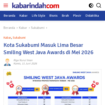
Langsung
ke
konten
Beranda
Kabar
Life Style
Bisnis
Ibrah
Plesir
Didaktika
O
Beranda
Kabar
Sukabumi
Kabar
,
Sukabumi
Kota Sukabumi Masuk Lima Besar
Smiling West Java Awards di Mei 2026
Riga Nurul Iman
Kamis, 11 Juni 2026