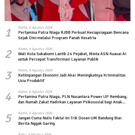
1
Kamis, 6 Agustus 2026
Pertamina Patra Niaga RJBB Perkuat Kesiapsiagaan Bencana
Sejak Dini melalui Program Panah Kesatria
2
Kamis, 6 Agustus 2026
Wali Kota Sukabumi Lantik 24 Pejabat, Minta ASN Kuasai AI
untuk Percepat Transformasi Layanan Publik
3
Kamis, 6 Agustus 2026
Ketimpangan Ekonomi Jadi Akar Meningkatnya Kriminalitas
Usia Produktif
4
Kamis, 6 Agustus 2026
Pertamina Patra Niaga, PLN Nusantara Power UP Rembang,
dan Rumah Zakat Hadirkan Layanan Psikososial bagi Anak
Penyintas Gempa di Sigi
5
Kamis, 6 Agustus 2026
Jangan Cuma Nulis Fakta! Ini Trik Dosen UM Bandung Biar
Berita Nggak Garing
Rabu, 5 Agustus 2026