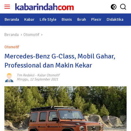
Langsung
ke
konten
Beranda
Kabar
Life Style
Bisnis
Ibrah
Plesir
Didaktika
O
Beranda
Otomotif
Otomotif
Mercedes-Benz G-Class, Mobil Gahar,
Professional dan Makin Kekar
Tim Redaksi
-
Kabar Otomotif
Minggu, 12 September 2021