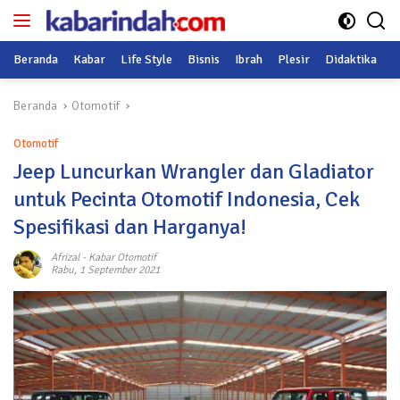
Langsung
ke
konten
Beranda
Kabar
Life Style
Bisnis
Ibrah
Plesir
Didaktika
O
Beranda
Otomotif
Otomotif
Jeep Luncurkan Wrangler dan Gladiator
untuk Pecinta Otomotif Indonesia, Cek
Spesifikasi dan Harganya!
Afrizal
-
Kabar Otomotif
Rabu, 1 September 2021