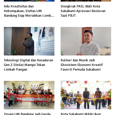
Adu Kreativitas dan
Dongkrak PAD, Wali Kota
Kekompakan, Sivitas UM
Sukabumi Apresiasi Restoran
Bandung Siap Meriahkan Lomba
Taat PBJT
Nasi Goreng Milad ke-10
Teknologi Digital dan Kesadaran
Kuliner dan Musik Jadi
Gen Z Dinilai Mampu Tekan
Ekosistem Ekonomi Kreatif
Limbah Pangan
Favorit Pemuda Sukabumi
Dosen UM Bandung Jadi Garda
Kota Sukabumi Miliki Ikon