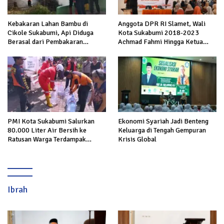
Kebakaran Lahan Bambu di
Anggota DPR RI Slamet, Wali
Cikole Sukabumi, Api Diduga
Kota Sukabumi 2018-2023
Berasal dari Pembakaran
Achmad Fahmi Hingga Ketua
Sampah
DPD Kang Danny Panaskan
Mesin Politik di TOP PKS
Sukabumi
PMI Kota Sukabumi Salurkan
Ekonomi Syariah Jadi Benteng
80.000 Liter Air Bersih ke
Keluarga di Tengah Gempuran
Ratusan Warga Terdampak
Krisis Global
Kekeringan di Cibeureum Hiir
Ibrah