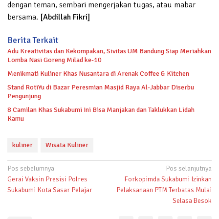
dengan teman, sembari mengerjakan tugas, atau mabar
bersama.
[Abdillah Fikri]
Berita Terkait
Adu Kreativitas dan Kekompakan, Sivitas UM Bandung Siap Meriahkan
Lomba Nasi Goreng Milad ke-10
Menikmati Kuliner Khas Nusantara di Arenak Coffee & Kitchen
Stand RotiYu di Bazar Peresmian Masjid Raya Al-Jabbar Diserbu
Pengunjung
8 Camilan Khas Sukabumi Ini Bisa Manjakan dan Taklukkan Lidah
Kamu
kuliner
Wisata Kuliner
Navigasi
Pos sebelumnya
Pos selanjutnya
Gerai Vaksin Presisi Polres
Forkopimda Sukabumi Izinkan
pos
Sukabumi Kota Sasar Pelajar
Pelaksanaan PTM Terbatas Mulai
Selasa Besok