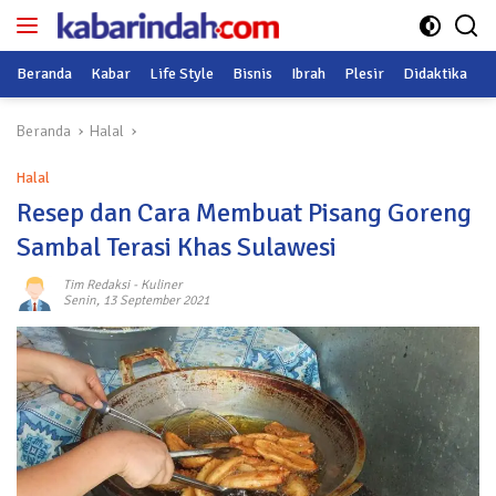
Langsung
ke
konten
Beranda
Kabar
Life Style
Bisnis
Ibrah
Plesir
Didaktika
O
Beranda
Halal
Halal
Resep dan Cara Membuat Pisang Goreng
Sambal Terasi Khas Sulawesi
Tim Redaksi
-
Kuliner
Senin, 13 September 2021