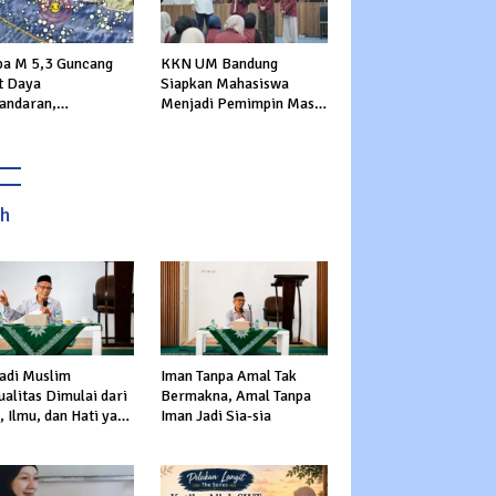
a M 5,3 Guncang
KKN UM Bandung
t Daya
Siapkan Mahasiswa
andaran,
Menjadi Pemimpin Masa
rannya Dirasakan
Depan
ga Sukabumi
ah
adi Muslim
Iman Tanpa Amal Tak
alitas Dimulai dari
Bermakna, Amal Tanpa
 Ilmu, dan Hati yang
Iman Jadi Sia-sia
s