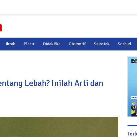
Ibrah
Plesir
Didaktika
Otomotif
Sainstek
Sosbud
ntang Lebah? Inilah Arti dan
Ter