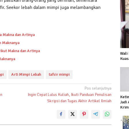
n pasukan orang-orang yang beriman, sementara
ir. Seekor lebah dalam mimpi juga melambangkan
a Makna dan Artinya
dan Maknanya
rikut Makna dan Artinya
Wali
Kuas
 Maknanya
mpi
Arti Mimpi Lebah
tafsir mimpi
Pos selanjutnya
an
Ingin Cepat Lulus Kuliah, Ikuti Panduan Penulisan
Keti
Skripsi dan Tugas Akhir Artikel Ilmiah
Jadi
Krimi
Prod