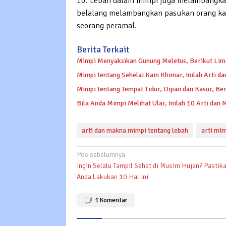
10. Lebah dalam mimpi juga melambangka
belalang melambangkan pasukan orang kaf
seorang peramal.
Berita Terkait
Mimpi Menyaksikan Gunung Meletus, Berikut Lim
Mimpi tentang Sehelai Kain Khimar, Inilah Arti 
Mimpi tentang Tempat Tidur, Dipan dan Kasur, Be
Bila Anda Mimpi Melihat Ular, Inilah 10 Arti dan
arti dan makna mimpi tentang lebah
arti mi
Navigasi
Pos sebelumnya
Ingin Selalu Tampil Sehat di Musim Hujan? Pastik
pos
Anda Lakukan 10 Hal Ini
1
Komentar