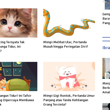
Gemp
Bara
Pang
Geta
hing
ing Ternyata Tak
Mimpi Melihat Ular, Pertanda
nga Tidur, Ini
Musuh hingga Peringatan Diri?
Ibr
?
Menj
Berku
Amal,
ngun Tidur! Ini Tafsir
Mimpi Gigi Rontok, Pertanda Umur
Ikhla
ng Dipercaya Membawa
Panjang atau Tanda Kehilangan
k
Orang Tercinta?