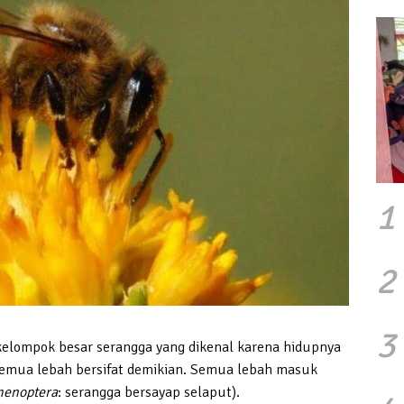
1
2
3
elompok besar serangga yang dikenal karena hidupnya
emua lebah bersifat demikian. Semua lebah masuk
menoptera
: serangga bersayap selaput).