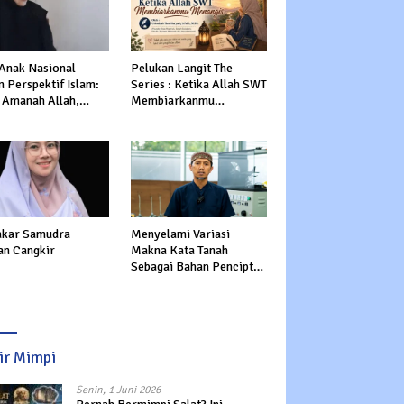
 Anak Nasional
Pelukan Langit The
 Perspektif Islam:
Series : Ketika Allah SWT
 Amanah Allah,
Membiarkanmu
tasi Dunia dan
Menangis
rat
kar Samudra
Menyelami Variasi
an Cangkir
Makna Kata Tanah
Sebagai Bahan Pencipta
Manusia dalam Al-Qur’an
sir Mimpi
Senin, 1 Juni 2026