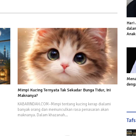
Hari
dalam
Anak
Inves
Akhi
Mena
deng
Mimpi Kucing Ternyata Tak Sekadar Bunga Tidur, Ini
Maknanya?
KABARINDAH.COM–Mimpi tentang kucing kerap dialami
banyak orang dan memunculkan rasa penasaran akan
maknanya. Dalam khazanah…
Taf