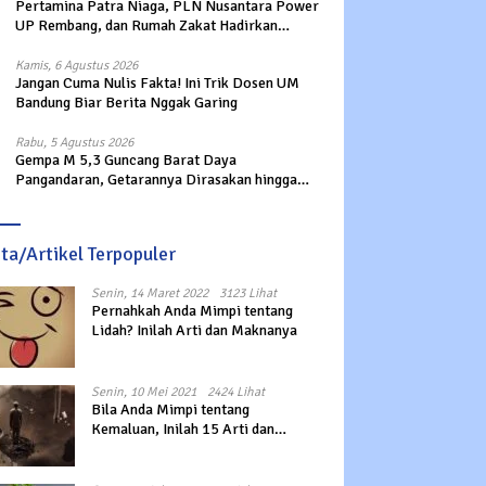
Pertamina Patra Niaga, PLN Nusantara Power
UP Rembang, dan Rumah Zakat Hadirkan
Layanan Psikososial bagi Anak Penyintas
Gempa di Sigi
Kamis, 6 Agustus 2026
Jangan Cuma Nulis Fakta! Ini Trik Dosen UM
Bandung Biar Berita Nggak Garing
Rabu, 5 Agustus 2026
Gempa M 5,3 Guncang Barat Daya
Pangandaran, Getarannya Dirasakan hingga
Sukabumi
ita/Artikel Terpopuler
Senin, 14 Maret 2022
3123 Lihat
Pernahkah Anda Mimpi tentang
Lidah? Inilah Arti dan Maknanya
Senin, 10 Mei 2021
2424 Lihat
Bila Anda Mimpi tentang
Kemaluan, Inilah 15 Arti dan
Maknanya