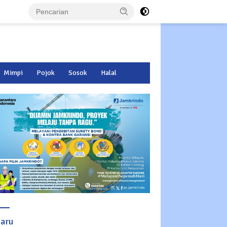
Mimpi
Pojok
Sosok
Halal
baru