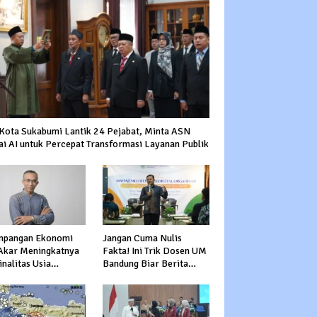
 Kota Sukabumi Lantik 24 Pejabat, Minta ASN
ai AI untuk Percepat Transformasi Layanan Publik
mpangan Ekonomi
Jangan Cuma Nulis
 Akar Meningkatnya
Fakta! Ini Trik Dosen UM
nalitas Usia
Bandung Biar Berita
uktif
Nggak Garing