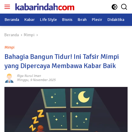
Langsung
ke
konten
Beranda
Kabar
Life Style
Bisnis
Ibrah
Plesir
Didaktika
O
Beranda
Mimpi
Mimpi
Bahagia Bangun Tidur! Ini Tafsir Mimpi
yang Dipercaya Membawa Kabar Baik
Riga Nurul Iman
Minggu, 9 November 2025