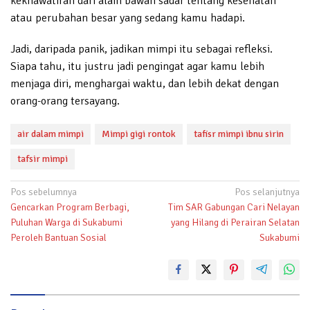
kekhawatiran dari alam bawah sadar tentang kesehatan
atau perubahan besar yang sedang kamu hadapi.
Jadi, daripada panik, jadikan mimpi itu sebagai refleksi.
Siapa tahu, itu justru jadi pengingat agar kamu lebih
menjaga diri, menghargai waktu, dan lebih dekat dengan
orang-orang tersayang.
air dalam mimpi
Mimpi gigi rontok
tafisr mimpi ibnu sirin
tafsir mimpi
Navigasi
Pos sebelumnya
Pos selanjutnya
Gencarkan Program Berbagi,
Tim SAR Gabungan Cari Nelayan
pos
Puluhan Warga di Sukabumi
yang Hilang di Perairan Selatan
Peroleh Bantuan Sosial
Sukabumi