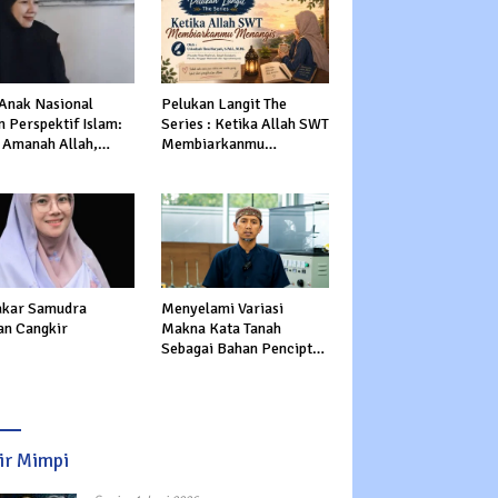
 Anak Nasional
Pelukan Langit The
 Perspektif Islam:
Series : Ketika Allah SWT
 Amanah Allah,
Membiarkanmu
tasi Dunia dan
Menangis
rat
kar Samudra
Menyelami Variasi
an Cangkir
Makna Kata Tanah
Sebagai Bahan Pencipta
Manusia dalam Al-Qur’an
sir Mimpi