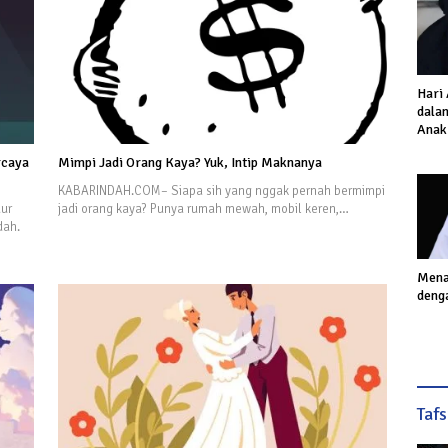
Hari
dalam
Anak
Inves
rcaya
Mimpi Jadi Orang Kaya? Yuk, Intip Maknanya
Akhi
KABARINDAH.COM– Siapa sih yang nggak pernah bermimpi
ur
jadi orang kaya? Punya rumah mewah, mobil keren,…
dah.
Mena
deng
Taf