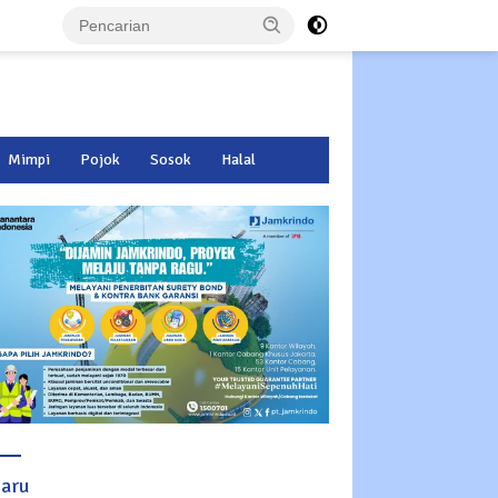
Mimpi
Pojok
Sosok
Halal
baru