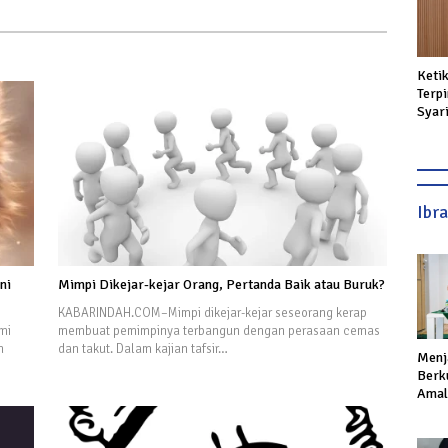
Keti
Terpi
Syar
Dipe
Ibr
ni
Mimpi Dikejar-kejar Orang, Pertanda Baik atau Buruk?
KABARINDAH.COM–Mimpi dikejar-kejar seseorang kerap
mi
membuat pemimpinya terbangun dengan perasaan cemas
n
dan takut. Dalam kajian tafsir…
Menj
Berku
Amal,
Ikhla