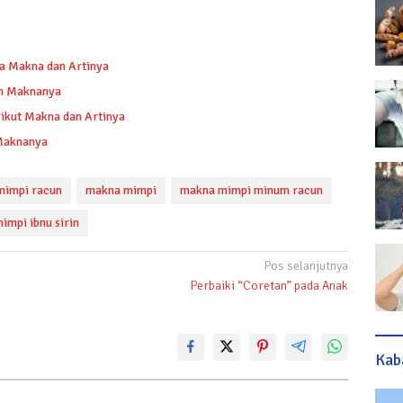
a Makna dan Artinya
dan Maknanya
rikut Makna dan Artinya
 Maknanya
 mimpi racun
makna mimpi
makna mimpi minum racun
mimpi ibnu sirin
Pos selanjutnya
Perbaiki “Coretan” pada Anak
Kab