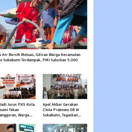
is Air Bersih Meluas, Giliran Warga Kecamatan
le Sukabumi Terdampak, PMI Salurkan 5.000
Jadi Jurus PKS Kota
Apel Akbar Gerakan
bumi Tekan
Cinta Prabowo 08 di
angguran, Warga
Sukabumi, Tegaskan
rong Jadi Pengusaha
Dukungan dan Siap
ga Kerja ke Luar
Hadapi Serangan
ri
terhadap Prabowo