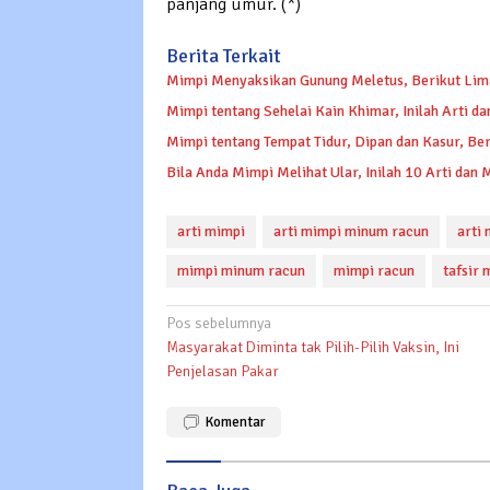
panjang umur. (*)
Berita Terkait
Mimpi Menyaksikan Gunung Meletus, Berikut Lim
Mimpi tentang Sehelai Kain Khimar, Inilah Arti 
Mimpi tentang Tempat Tidur, Dipan dan Kasur, Be
Bila Anda Mimpi Melihat Ular, Inilah 10 Arti dan
arti mimpi
arti mimpi minum racun
arti
mimpi minum racun
mimpi racun
tafsir 
Navigasi
Pos sebelumnya
Masyarakat Diminta tak Pilih-Pilih Vaksin, Ini
pos
Penjelasan Pakar
Komentar