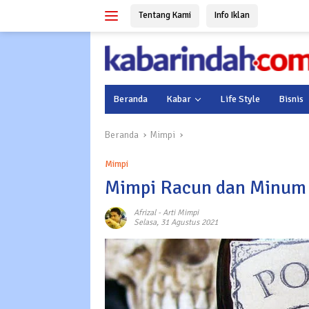
Langsung
Tentang Kami
Info Iklan
ke
konten
Beranda
Kabar
Life Style
Bisnis
Beranda
Mimpi
Mimpi
Mimpi Racun dan Minum 
Afrizal
-
Arti Mimpi
Selasa, 31 Agustus 2021