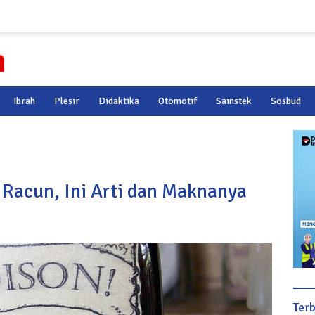
Ibrah
Plesir
Didaktika
Otomotif
Sainstek
Sosbud
Racun, Ini Arti dan Maknanya
Ter