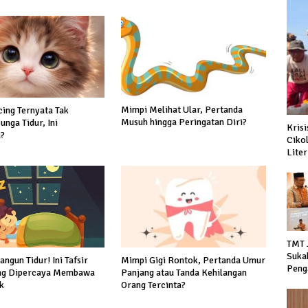
Mimpi Melihat Ular, Pertanda
ing Ternyata Tak
Musuh hingga Peringatan Diri?
nga Tidur, Ini
Kris
?
Ciko
Liter
TMT 
Suka
Mimpi Gigi Rontok, Pertanda Umur
ngun Tidur! Ini Tafsir
Peng
Panjang atau Tanda Kehilangan
ng Dipercaya Membawa
Dido
Orang Tercinta?
k
hing
Nege