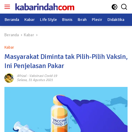
Langsung
ke
konten
Beranda
Kabar
Life Style
Bisnis
Ibrah
Plesir
Didaktika
O
Beranda
Kabar
Kabar
Masyarakat Diminta tak Pilih-Pilih Vaksin,
Ini Penjelasan Pakar
Afrizal
-
Vaksinasi Covid-19
Selasa, 31 Agustus 2021