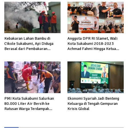
Kebakaran Lahan Bambu di
Anggota DPR RI Slamet, Wali
Cikole Sukabumi, Api Diduga
Kota Sukabumi 2018-2023
Berasal dari Pembakaran
Achmad Fahmi Hingga Ketua
Sampah
DPD Kang Danny Panaskan
Mesin Politik di TOP PKS
Sukabumi
PMI Kota Sukabumi Salurkan
Ekonomi Syariah Jadi Benteng
80.000 Liter Air Bersih ke
Keluarga di Tengah Gempuran
Ratusan Warga Terdampak
Krisis Global
Kekeringan di Cibeureum Hiir