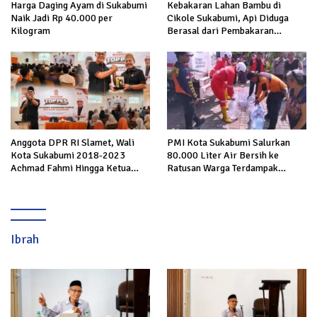
Harga Daging Ayam di Sukabumi
Kebakaran Lahan Bambu di
Naik Jadi Rp 40.000 per
Cikole Sukabumi, Api Diduga
Kilogram
Berasal dari Pembakaran
Sampah
Anggota DPR RI Slamet, Wali
PMI Kota Sukabumi Salurkan
Kota Sukabumi 2018-2023
80.000 Liter Air Bersih ke
Achmad Fahmi Hingga Ketua
Ratusan Warga Terdampak
DPD Kang Danny Panaskan
Kekeringan di Cibeureum Hiir
Mesin Politik di TOP PKS
Sukabumi
Ibrah