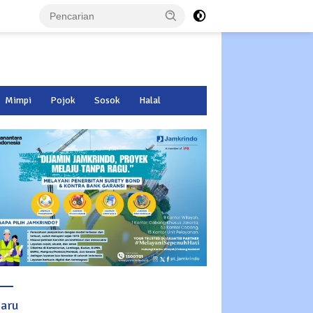
Mimpi
Pojok
Sosok
Halal
baru