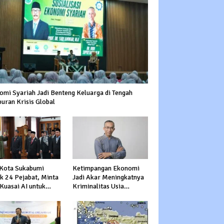
omi Syariah Jadi Benteng Keluarga di Tengah
uran Krisis Global
 Kota Sukabumi
Ketimpangan Ekonomi
ik 24 Pejabat, Minta
Jadi Akar Meningkatnya
Kuasai AI untuk
Kriminalitas Usia
epat Transformasi
Produktif
nan Publik