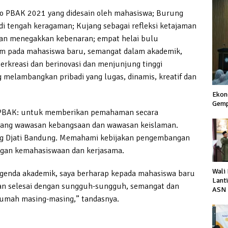
ogo PBAK 2021 yang didesain oleh mahasiswa; Burung
i tengah keragaman; Kujang sebagai refleksi ketajaman
dan menegakkan kebenaran; empat helai bulu
am pada mahasiswa baru, semangat dalam akademik,
erkreasi dan berinovasi dan menjunjung tinggi
melambangkan pribadi yang lugas, dinamis, kreatif dan
Ekon
Gemp
n PBAK: untuk memberikan pemahaman secara
tang wawasan kebangsaan dan wawasan keislaman.
g Djati Bandung. Memahami kebijakan pengembangan
angan kemahasiswaan dan kerjasama.
Wali
agenda akademik, saya berharap kepada mahasiswa baru
Lant
gan selesai dengan sungguh-sungguh, semangat dan
ASN 
 rumah masing-masing,” tandasnya.
Perc
Laya