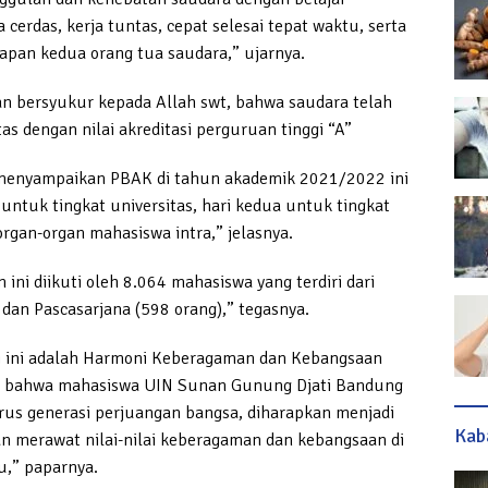
 cerdas, kerja tuntas, cepat selesai tepat waktu, serta
rapan kedua orang tua saudara,” ujarnya.
n bersyukur kepada Allah swt, bahwa saudara telah
as dengan nilai akreditasi perguruan tinggi “A”
., menyampaikan PBAK di tahun akademik 2021/2022 ini
untuk tingkat universitas, hari kedua untuk tingkat
organ-organ mahasiswa intra,” jelasnya.
ini diikuti oleh 8.064 mahasiswa yang terdiri dari
dan Pascasarjana (598 orang),” tegasnya.
i ini adalah Harmoni Keberagaman dan Kebangsaan
ng bahwa mahasiswa UIN Sunan Gunung Djati Bandung
us generasi perjuangan bangsa, diharapkan menjadi
Kab
an merawat nilai-nilai keberagaman dan kebangsaan di
,” paparnya.