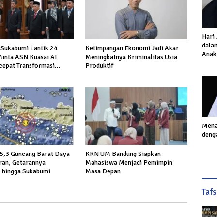
Hari
dalam
 Sukabumi Lantik 24
Ketimpangan Ekonomi Jadi Akar
Anak
Minta ASN Kuasai AI
Meningkatnya Kriminalitas Usia
Inves
cepat Transformasi
Produktif
Akhi
ublik
Mena
deng
5,3 Guncang Barat Daya
KKN UM Bandung Siapkan
ran, Getarannya
Mahasiswa Menjadi Pemimpin
 hingga Sukabumi
Masa Depan
Taf