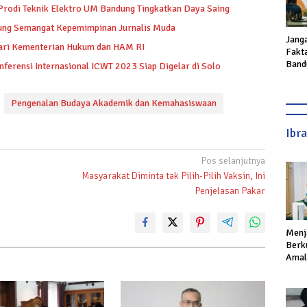
 Prodi Teknik Elektro UM Bandung Tingkatkan Daya Saing
ung Semangat Kepemimpinan Jurnalis Muda
Jang
dari Kementerian Hukum dan HAM RI
Fakta
Band
nferensi Internasional ICWT 2023 Siap Digelar di Solo
Ngga
Pengenalan Budaya Akademik dan Kemahasiswaan
Ibr
Pos selanjutnya
Masyarakat Diminta tak Pilih-Pilih Vaksin, Ini
Penjelasan Pakar
Menj
Berku
Amal,
Ikhla