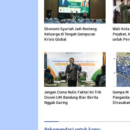
Wali Kota
Ekonomi Syariah Jadi Benteng
Pejabat, 
Keluarga di Tengah Gempuran
untuk Per
Krisis Global
Layanan P
Jangan Cuma Nulis Fakta! Ini Trik
Gempa M 
Dosen UM Bandung Biar Berita
Panganda
Nggak Garing
Dirasakan
Rekomendasi untuk kamu