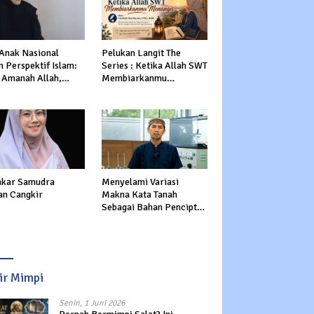
 Anak Nasional
Pelukan Langit The
 Perspektif Islam:
Series : Ketika Allah SWT
 Amanah Allah,
Membiarkanmu
tasi Dunia dan
Menangis
rat
kar Samudra
Menyelami Variasi
an Cangkir
Makna Kata Tanah
Sebagai Bahan Pencipta
Manusia dalam Al-Qur’an
sir Mimpi
Senin, 1 Juni 2026