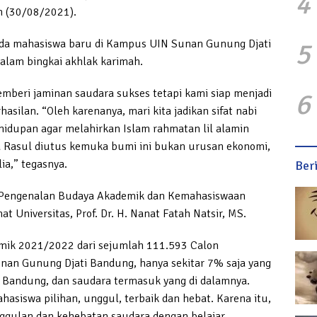
4
n (30/08/2021).
5
da mahasiswa baru di Kampus UIN Sunan Gunung Djati
lam bingkai akhlak karimah.
beri jaminan saudara sukses tetapi kami siap menjadi
6
silan. “Oleh karenanya, mari kita jadikan sifat nabi
idupan agar melahirkan Islam rahmatan lil alamin
 Rasul diutus kemuka bumi ini bukan urusan ekonomi,
a,” tegasnya.
Ber
a Pengenalan Budaya Akademik dan Kemahasiswaan
t Universitas, Prof. Dr. H. Nanat Fatah Natsir, MS.
mik 2021/2022 dari sejumlah 111.593 Calon
nan Gunung Djati Bandung, hanya sekitar 7% saja yang
 Bandung, dan saudara termasuk yang di dalamnya.
hasiswa pilihan, unggul, terbaik dan hebat. Karena itu,
ulan dan kehebatan saudara dengan belajar