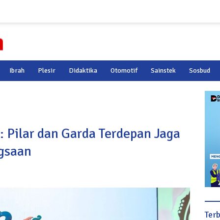
Ibrah
Plesir
Didaktika
Otomotif
Sainstek
Sosbud
Pilar dan Garda Terdepan Jaga
gsaan
Ter