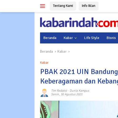
Langsung
Tentang Kami
Info Iklan
ke
konten
Beranda
Kabar
Life Style
Bisnis
Beranda
Kabar
Kabar
PBAK 2021 UIN Bandung: 
Keberagaman dan Keban
Tim Redaksi
-
Dunia Kampus
Senin, 30 Agustus 2021