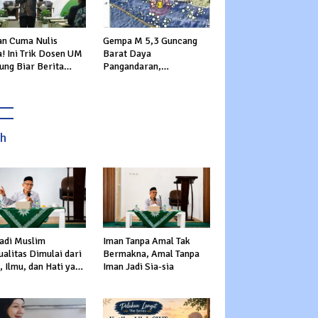
an Cuma Nulis
Gempa M 5,3 Guncang
! Ini Trik Dosen UM
Barat Daya
ung Biar Berita
Pangandaran,
k Garing
Getarannya Dirasakan
hingga Sukabumi
ah
adi Muslim
Iman Tanpa Amal Tak
alitas Dimulai dari
Bermakna, Amal Tanpa
 Ilmu, dan Hati yang
Iman Jadi Sia-sia
s