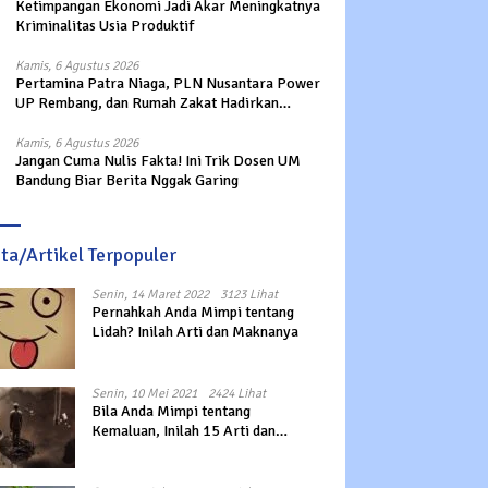
Ketimpangan Ekonomi Jadi Akar Meningkatnya
Kriminalitas Usia Produktif
Kamis, 6 Agustus 2026
Pertamina Patra Niaga, PLN Nusantara Power
UP Rembang, dan Rumah Zakat Hadirkan
Layanan Psikososial bagi Anak Penyintas
Gempa di Sigi
Kamis, 6 Agustus 2026
Jangan Cuma Nulis Fakta! Ini Trik Dosen UM
Bandung Biar Berita Nggak Garing
ita/Artikel Terpopuler
Senin, 14 Maret 2022
3123 Lihat
Pernahkah Anda Mimpi tentang
Lidah? Inilah Arti dan Maknanya
Senin, 10 Mei 2021
2424 Lihat
Bila Anda Mimpi tentang
Kemaluan, Inilah 15 Arti dan
Maknanya