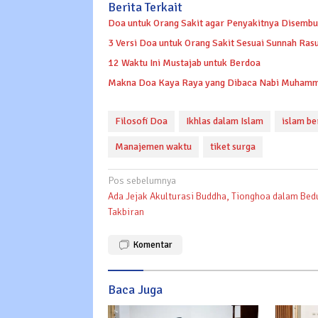
Berita Terkait
Doa untuk Orang Sakit agar Penyakitnya Disembu
3 Versi Doa untuk Orang Sakit Sesuai Sunnah Rasu
12 Waktu Ini Mustajab untuk Berdoa
Makna Doa Kaya Raya yang Dibaca Nabi Muhamma
Filosofi Doa
Ikhlas dalam Islam
islam b
Manajemen waktu
tiket surga
Navigasi
Pos sebelumnya
Ada Jejak Akulturasi Buddha, Tionghoa dalam Bed
pos
Takbiran
Komentar
Baca Juga