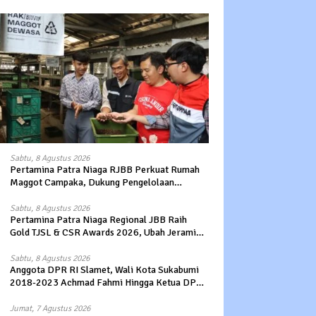
Sabtu, 8 Agustus 2026
Pertamina Patra Niaga RJBB Perkuat Rumah
Maggot Campaka, Dukung Pengelolaan
Sampah di Kota Bandung
Sabtu, 8 Agustus 2026
Pertamina Patra Niaga Regional JBB Raih
Gold TJSL & CSR Awards 2026, Ubah Jerami
Jadi Peluang Ekonomi
Sabtu, 8 Agustus 2026
Anggota DPR RI Slamet, Wali Kota Sukabumi
2018-2023 Achmad Fahmi Hingga Ketua DPD
Kang Danny Panaskan Mesin Politik di TOP
PKS Sukabumi
Jumat, 7 Agustus 2026