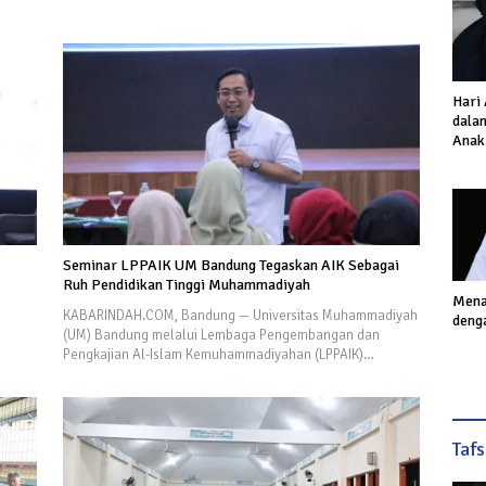
Hari
dalam
Anak
Inves
Akhi
Seminar LPPAIK UM Bandung Tegaskan AIK Sebagai
Ruh Pendidikan Tinggi Muhammadiyah
Mena
KABARINDAH.COM, Bandung — Universitas Muhammadiyah
deng
(UM) Bandung melalui Lembaga Pengembangan dan
Pengkajian Al-Islam Kemuhammadiyahan (LPPAIK)…
Taf