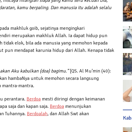
, niscaya hilanglah siapa yang kamu seru kecuali Dia,
aratan, kamu berpaling. Dan manusia itu adalah selalu
]
ada makhluk goib, sejatinya mengingkari
endiri merupakan makhluk Allah. Ia dapat hidup pun
 tidak elok, bila ada manusia yang memohon kepada
t pun mendapat karunia hidup dari Allah. Kenapa tidak
 akan Aku kabulkan (doa) bagimu.”
[QS. Al Mu’min (40):
nkan hambaNya untuk memohon secara langsung
h mantra-mantra.
lu perantara.
Berdoa
mesti diiringi dengan keimanan
apa saja dan kapan saja.
Berdoa
menunjukan
pan Tuhannya.
Berdoalah
, dan Allah Swt akan
Kab