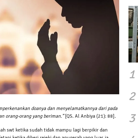
1
2
mperkenankan doanya dan menyelamatkannya dari pada
3
n orang-orang yang beriman.”
[QS. Al Anbiya (21): 88].
h swt ketika sudah tidak mampu lagi berpikir dan
etapi ketika diberi rejeki dan anugerah yang luas ia