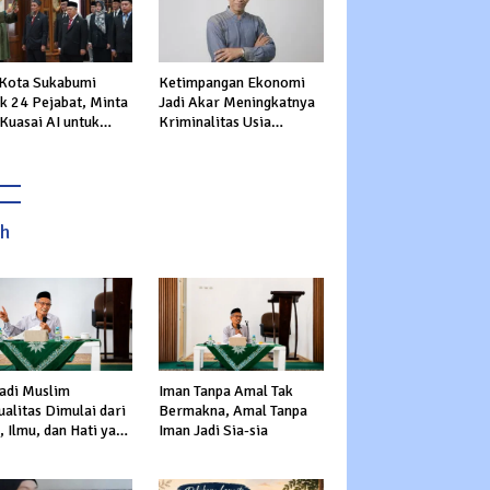
 Kota Sukabumi
Ketimpangan Ekonomi
ik 24 Pejabat, Minta
Jadi Akar Meningkatnya
Kuasai AI untuk
Kriminalitas Usia
epat Transformasi
Produktif
nan Publik
ah
adi Muslim
Iman Tanpa Amal Tak
alitas Dimulai dari
Bermakna, Amal Tanpa
 Ilmu, dan Hati yang
Iman Jadi Sia-sia
s