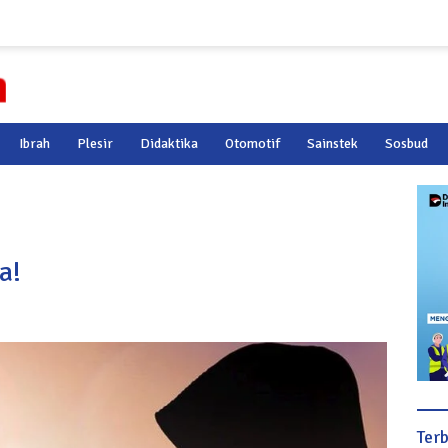
Ibrah
Plesir
Didaktika
Otomotif
Sainstek
Sosbud
a!
Ter