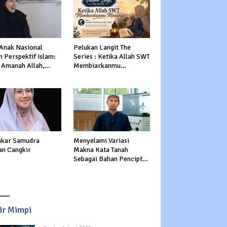
 Anak Nasional
Pelukan Langit The
 Perspektif Islam:
Series : Ketika Allah SWT
 Amanah Allah,
Membiarkanmu
tasi Dunia dan
Menangis
rat
kar Samudra
Menyelami Variasi
an Cangkir
Makna Kata Tanah
Sebagai Bahan Pencipta
Manusia dalam Al-Qur’an
sir Mimpi