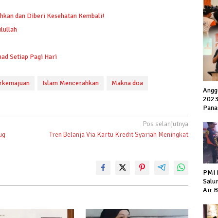
hkan dan Diberi Kesehatan Kembali!
lullah
d Setiap Pagi Hari
erkemajuan
Islam Mencerahkan
Makna doa
Angg
2023
Pana
Pos selanjutnya
ug
Tren Belanja Via Kartu Kredit Syariah Meningkat
PMI 
Salu
Air 
Warg
Keke
Hiir