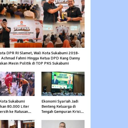
ota DPR RI Slamet, Wali Kota Sukabumi 2018-
 Achmad Fahmi Hingga Ketua DPD Kang Danny
skan Mesin Politik di TOP PKS Sukabumi
Kota Sukabumi
Ekonomi Syariah Jadi
rkan 80.000 Liter
Benteng Keluarga di
Bersih ke Ratusan
Tengah Gempuran Krisis
a Terdampak
Global
ringan di Cibeureum