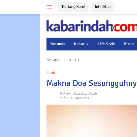
Langsung
Tentang Kami
Info Iklan
ke
konten
Beranda
Kabar
Life Style
Bisnis
Beranda
Ibrah
Ibrah
Makna Doa Sesungguhny
Sukron
-
Doa Dan Dzikir
Sabtu, 15 Mei 2021