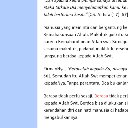
“Dan apabila kamu ditimpa bahaya di lautan
Maka tatkala Dia menyelamatkan kamu ke d
tidak berterima kasih.”
[QS. Al Isra (17): 67
Manusia yang meminta dan bergantung kep
Kemahakuasaan Allah. Makhluk goib itu s
karena Kemaharohiman Allah swt. Sungguh
sesama makhluk, padahal makhluk tersebu
langsung berdoa kepada Allah Swt.
FirmanNya,
“Berdoalah kepada-Ku, niscaya
60]. Semudah itu Allah Swt memperkena
kepadaNya. Tanpa perantara. Doa bukanla
Berdoa tidak perlu sesaji.
Berdoa
tidak per
kepada Allah Swt. Berdoa bisa dilakukan si
kerendahan diri dan hati manusia di hada
mengabulkannya.