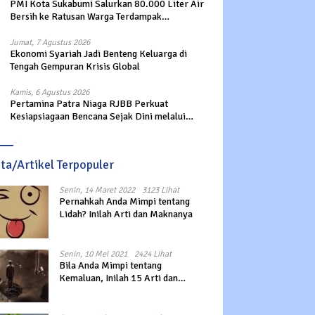
PMI Kota Sukabumi Salurkan 80.000 Liter Air
Bersih ke Ratusan Warga Terdampak
Kekeringan di Cibeureum Hiir
Jumat, 7 Agustus 2026
Ekonomi Syariah Jadi Benteng Keluarga di
Tengah Gempuran Krisis Global
Kamis, 6 Agustus 2026
Pertamina Patra Niaga RJBB Perkuat
Kesiapsiagaan Bencana Sejak Dini melalui
Program Panah Kesatria
ita/Artikel Terpopuler
Senin, 14 Maret 2022
3123 Lihat
Pernahkah Anda Mimpi tentang
Lidah? Inilah Arti dan Maknanya
Senin, 10 Mei 2021
2424 Lihat
Bila Anda Mimpi tentang
Kemaluan, Inilah 15 Arti dan
Maknanya