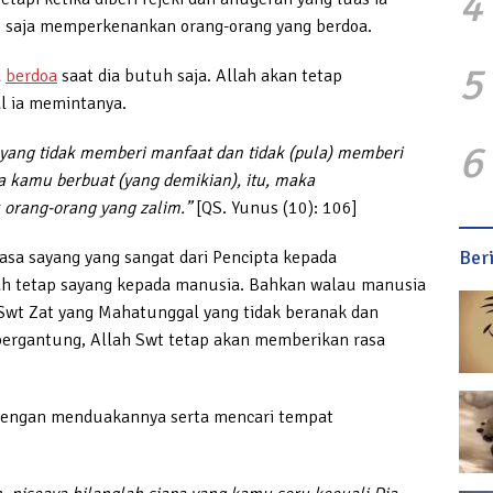
4
ap saja memperkenankan orang-orang yang berdoa.
5
a
berdoa
saat dia butuh saja. Allah akan tetap
l ia memintanya.
6
ang tidak memberi manfaat dan tidak (pula) memberi
a kamu berbuat (yang demikian), itu, maka
orang-orang yang zalim.”
[QS. Yunus (10): 106]
Ber
asa sayang yang sangat dari Pencipta kepada
ah tetap sayang kepada manusia. Bahkan walau manusia
 Swt Zat yang Mahatunggal yang tidak beranak dan
bergantung, Allah Swt tetap akan memberikan rasa
 dengan menduakannya serta mencari tempat