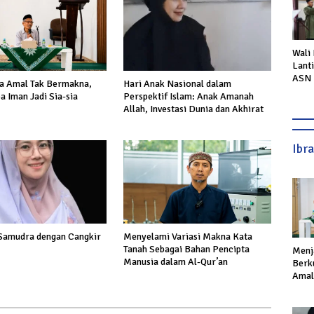
Wali
Lant
ASN 
a Amal Tak Bermakna,
Hari Anak Nasional dalam
Perc
a Iman Jadi Sia-sia
Perspektif Islam: Anak Amanah
Laya
Allah, Investasi Dunia dan Akhirat
Ibr
Samudra dengan Cangkir
Menyelami Variasi Makna Kata
Tanah Sebagai Bahan Pencipta
Menj
Manusia dalam Al-Qur’an
Berku
Amal,
Ikhla