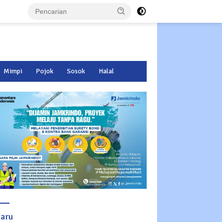
Mimpi
Pojok
Sosok
Halal
baru