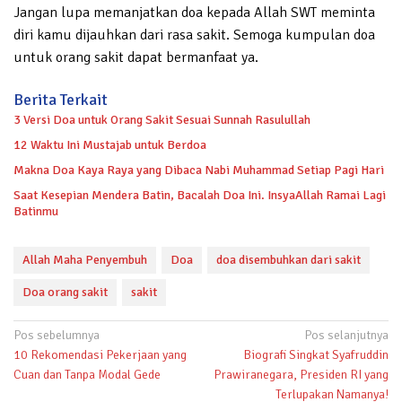
Jangan lupa memanjatkan doa kepada Allah SWT meminta
diri kamu dijauhkan dari rasa sakit. Semoga kumpulan doa
untuk orang sakit dapat bermanfaat ya.
Berita Terkait
3 Versi Doa untuk Orang Sakit Sesuai Sunnah Rasulullah
12 Waktu Ini Mustajab untuk Berdoa
Makna Doa Kaya Raya yang Dibaca Nabi Muhammad Setiap Pagi Hari
Saat Kesepian Mendera Batin, Bacalah Doa Ini. InsyaAllah Ramai Lagi
Batinmu
Allah Maha Penyembuh
Doa
doa disembuhkan dari sakit
Doa orang sakit
sakit
Navigasi
Pos sebelumnya
Pos selanjutnya
10 Rekomendasi Pekerjaan yang
Biografi Singkat Syafruddin
pos
Cuan dan Tanpa Modal Gede
Prawiranegara, Presiden RI yang
Terlupakan Namanya!