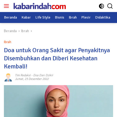
Langsung
ke
konten
Beranda
Kabar
Life Style
Bisnis
Ibrah
Plesir
Didaktika
O
Beranda
Ibrah
Ibrah
Doa untuk Orang Sakit agar Penyakitnya
Disembuhkan dan Diberi Kesehatan
Kembali!
Tim Redaksi
-
Doa Dan Dzikir
Jumat, 23 Desember 2022