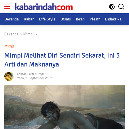
Langsung
ke
konten
Beranda
Kabar
Life Style
Bisnis
Ibrah
Plesir
Didaktika
O
Beranda
Mimpi
Mimpi
Mimpi Melihat Diri Sendiri Sekarat, Ini 3
Arti dan Maknanya
Afrizal
-
Arti Mimpi
Rabu, 1 September 2021