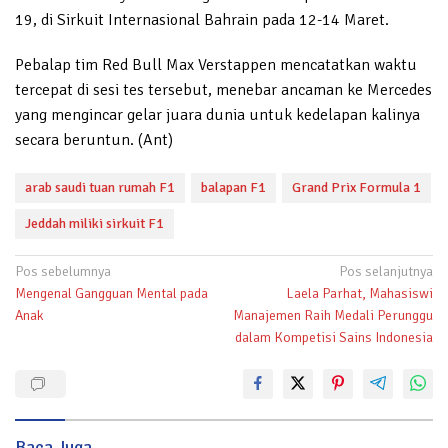
19, di Sirkuit Internasional Bahrain pada 12-14 Maret.
Pebalap tim Red Bull Max Verstappen mencatatkan waktu
tercepat di sesi tes tersebut, menebar ancaman ke Mercedes
yang mengincar gelar juara dunia untuk kedelapan kalinya
secara beruntun. (Ant)
arab saudi tuan rumah F1
balapan F1
Grand Prix Formula 1
Jeddah miliki sirkuit F1
Navigasi
Pos sebelumnya
Pos selanjutnya
Mengenal Gangguan Mental pada
Laela Parhat, Mahasiswi
pos
Anak
Manajemen Raih Medali Perunggu
dalam Kompetisi Sains Indonesia
Baca Juga