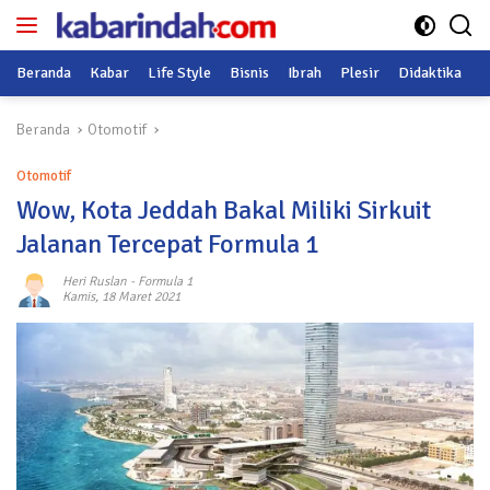
Langsung
ke
konten
Beranda
Kabar
Life Style
Bisnis
Ibrah
Plesir
Didaktika
O
Beranda
Otomotif
Otomotif
Wow, Kota Jeddah Bakal Miliki Sirkuit
Jalanan Tercepat Formula 1
Heri Ruslan
-
Formula 1
Kamis, 18 Maret 2021