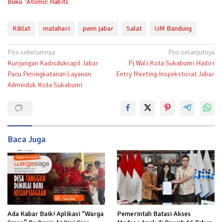
Buku “Atomic Habits”
Kiblat
matahari
pwm jabar
Salat
UM Bandung
Navigasi
Pos sebelumnya
Pos selanjutnya
Kunjungan Kadisdukcapil Jabar
Pj Wali Kota Sukabumi Hadiri
pos
Pacu Peningkatanan Layanan
Entry Meeting Inspekstorat Jabar
Adminduk Kota Sukabumi
Baca Juga
Ada Kabar Baik! Aplikasi “Warga
Pemerintah Batasi Akses