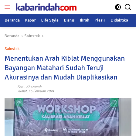
Langsung
ke
konten
Beranda
Kabar
Life Style
Bisnis
Ibrah
Plesir
Didaktika
O
Beranda
Sainstek
Sainstek
Menentukan Arah Kiblat Menggunakan
Bayangan Matahari Sudah Teruji
Akurasinya dan Mudah Diaplikasikan
Feri
-
Khazanah
Jumat, 16 Februari 2024