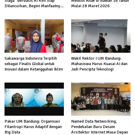
Siaga” Berbasis AI Kini Siap
Medsos Anak di Bawah 16 Tahun
Diluncurkan, Begini Manfaatnya
Mulai 28 Maret 2026
bagi Masyarakat
Sakawarga Indonesia Terpilih
Wakil Rektor I UM Bandung:
sebagai Finalis Global untuk
Mahasiswa Harus Kuasai AI dan
Inovasi dalam Ketangguhan Iklim
Jadi Pencipta Teknologi
Pakar UM Bandung: Organisasi
Named Data Networking,
Filantropi Harus Adaptif dengan
Pendekatan Baru Desain
Big Data
Arsitektur Internet Masa Depan