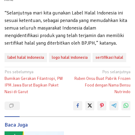
“Selanjutnya mari kita gunakan Label Halal Indonesia ini
sesuai ketentuan, sebagai penanda yang memudahkan kita
semua seluruh masyarakat Indonesia dalam
mengidentifikasi produk yang telah terjamin dan memiliki
sertifikat halal yang diterbitkan oleh BPJPH,” katanya.
label halal indonesia
logo halal indonesia
sertifikasi halal
Navigasi
Pos sebelumnya
Pos selanjutnya
Bumikan Gerakan Filantropi, PW
Ruben Onsu Buat Pabrik Frozen
pos
IPM Jawa Barat Bagikan Paket
Food dengan Nama Bensu
Nasi di Garut
Nutrindo
Baca Juga