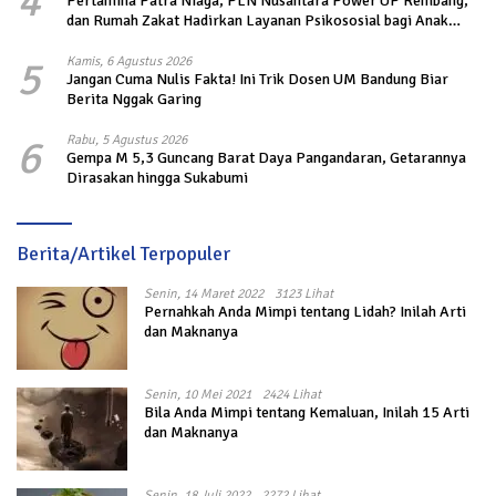
4
Pertamina Patra Niaga, PLN Nusantara Power UP Rembang,
dan Rumah Zakat Hadirkan Layanan Psikososial bagi Anak
Penyintas Gempa di Sigi
5
Kamis, 6 Agustus 2026
Jangan Cuma Nulis Fakta! Ini Trik Dosen UM Bandung Biar
Berita Nggak Garing
6
Rabu, 5 Agustus 2026
Gempa M 5,3 Guncang Barat Daya Pangandaran, Getarannya
Dirasakan hingga Sukabumi
Berita/Artikel Terpopuler
Senin, 14 Maret 2022
3123 Lihat
Pernahkah Anda Mimpi tentang Lidah? Inilah Arti
dan Maknanya
Senin, 10 Mei 2021
2424 Lihat
Bila Anda Mimpi tentang Kemaluan, Inilah 15 Arti
dan Maknanya
Senin, 18 Juli 2022
2272 Lihat