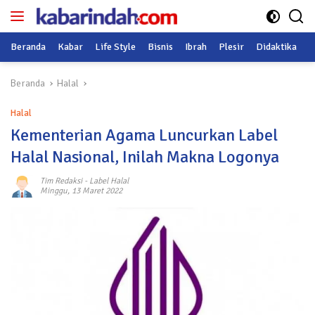
Langsung
ke
konten
Beranda
Kabar
Life Style
Bisnis
Ibrah
Plesir
Didaktika
O
Beranda
Halal
Halal
Kementerian Agama Luncurkan Label
Halal Nasional, Inilah Makna Logonya
Tim Redaksi
-
Label Halal
Minggu, 13 Maret 2022