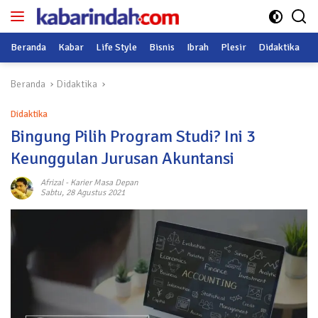
Langsung
ke
konten
Beranda
Kabar
Life Style
Bisnis
Ibrah
Plesir
Didaktika
O
Beranda
Didaktika
Didaktika
Bingung Pilih Program Studi? Ini 3
Keunggulan Jurusan Akuntansi
Afrizal
-
Karier Masa Depan
Sabtu, 28 Agustus 2021