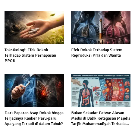
Negeri demi Tingkatkan Mutu
Keadilan dan Pendidikan Hukum
Pendidikan
Berintegritas
Toksikologi: Efek Rokok
Efek Rokok Terhadap Sistem
Terhadap Sistem Pernapasan
Reproduksi Pria dan Wanita
PPOK
Dari Paparan Asap Rokok hingga
Bukan Sekadar Fatwa: Alasan
Terjadinya Kanker Paru-paru:
Medis di Balik Ketegasan Majelis
Apa yang Terjadi di dalam Tubuh?
Tarjih Muhammadiyah Terhadap
Rokok