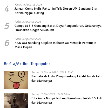
Penyintas Gempa di Sigi
4
Kamis, 6 Agustus 2026
Jangan Cuma Nulis Fakta! Ini Trik Dosen UM Bandung Biar
Berita Nggak Garing
5
Rabu, 5 Agustus 2026
Gempa M 5,3 Guncang Barat Daya Pangandaran, Getarannya
Dirasakan hingga Sukabumi
6
Rabu, 5 Agustus 2026
KKN UM Bandung Siapkan Mahasiswa Menjadi Pemimpin
Masa Depan
Berita/Artikel Terpopuler
Senin, 14 Maret 2022
3123 Lihat
Pernahkah Anda Mimpi tentang Lidah? Inilah Arti
dan Maknanya
Senin, 10 Mei 2021
2424 Lihat
Bila Anda Mimpi tentang Kemaluan, Inilah 15 Arti
dan Maknanya