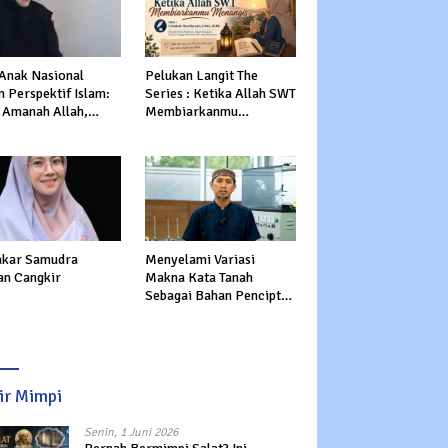
 Anak Nasional
Pelukan Langit The
 Perspektif Islam:
Series : Ketika Allah SWT
 Amanah Allah,
Membiarkanmu
tasi Dunia dan
Menangis
rat
kar Samudra
Menyelami Variasi
an Cangkir
Makna Kata Tanah
Sebagai Bahan Pencipta
Manusia dalam Al-Qur’an
sir Mimpi
Senin, 1 Juni 2026