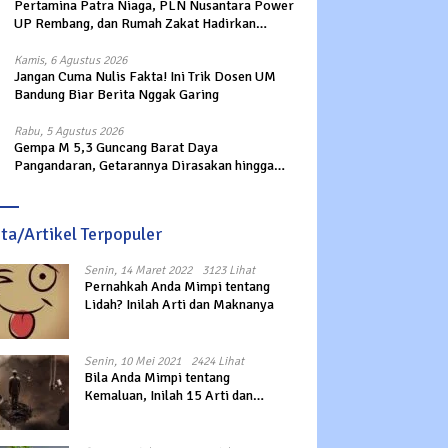
Pertamina Patra Niaga, PLN Nusantara Power
UP Rembang, dan Rumah Zakat Hadirkan
Layanan Psikososial bagi Anak Penyintas
Gempa di Sigi
Kamis, 6 Agustus 2026
Jangan Cuma Nulis Fakta! Ini Trik Dosen UM
Bandung Biar Berita Nggak Garing
Rabu, 5 Agustus 2026
Gempa M 5,3 Guncang Barat Daya
Pangandaran, Getarannya Dirasakan hingga
Sukabumi
ita/Artikel Terpopuler
Senin, 14 Maret 2022
3123 Lihat
Pernahkah Anda Mimpi tentang
Lidah? Inilah Arti dan Maknanya
Senin, 10 Mei 2021
2424 Lihat
Bila Anda Mimpi tentang
Kemaluan, Inilah 15 Arti dan
Maknanya