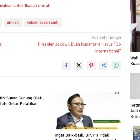
ivaksin untuk Ibadah Umrah
umrah
vaksin arab saudi
Pos selanjutnya
si
Presiden Jokowi: Buah Nusantara Harus “Go
International”
Wali
Kuas
IN Sunan Gunung Djati,
itute Gelar Pelatihan
Keti
Jadi
Krimi
Prod
Ingat Baik-baik, BPJPH Tidak