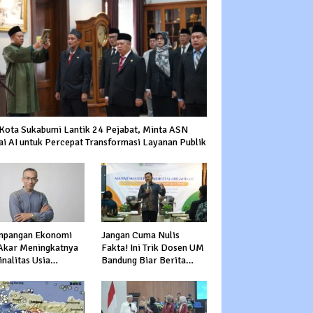
 Kota Sukabumi Lantik 24 Pejabat, Minta ASN
ai AI untuk Percepat Transformasi Layanan Publik
mpangan Ekonomi
Jangan Cuma Nulis
 Akar Meningkatnya
Fakta! Ini Trik Dosen UM
nalitas Usia
Bandung Biar Berita
uktif
Nggak Garing