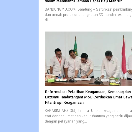
dalam Membantu Jemaah Capai Haji Mabrur
BANDUNGMU.COM, Bandung – Sertifikasi pembimbing
dan umrah profesional angkatan XX mandiri resmi dig
di…
Reformulasi Pelatihan Keagamaan, Kemenag dan
Lazismu Tandatangani MoU Cerdaskan Umat Lew
Filantropi Keagamaan
KABARINDAH.COM, Jakarta–Urusan keagamaan berta
erat dengan umat dan kebutuhannya yang perlu dija
dengan pelayanan yang…