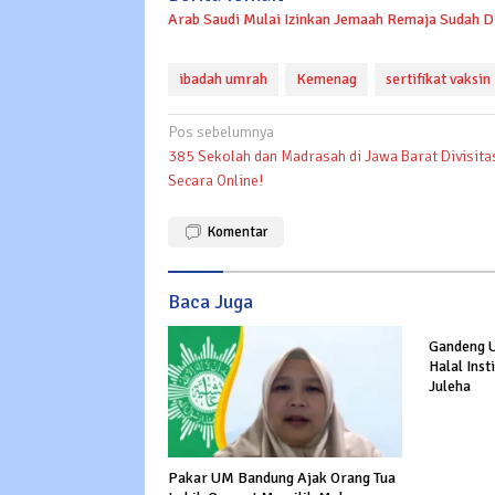
Arab Saudi Mulai Izinkan Jemaah Remaja Sudah D
ibadah umrah
Kemenag
sertifikat vaksin
Navigasi
Pos sebelumnya
385 Sekolah dan Madrasah di Jawa Barat Divisita
pos
Secara Online!
Komentar
Baca Juga
Gandeng U
Halal Inst
Juleha
Pakar UM Bandung Ajak Orang Tua