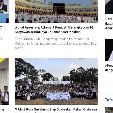
Hari
dalam
27
Wujud Apresiasi, Alfamart Kembali Berangkatkan 92
Anak
Karyawan Terbaiknya ke Tanah Suci Makkah
Inves
Akhi
 1
KABARINDAH.COM, Tangerang–Ibadah ke Tanah Suci
.
Makkah, baik haji maupun umrah, adalah impian mulia bagi
setiap…
Mena
deng
Taf
ing
MAN 1 Kota Sukabumi Siap Sukseskan Pekan Olahraga