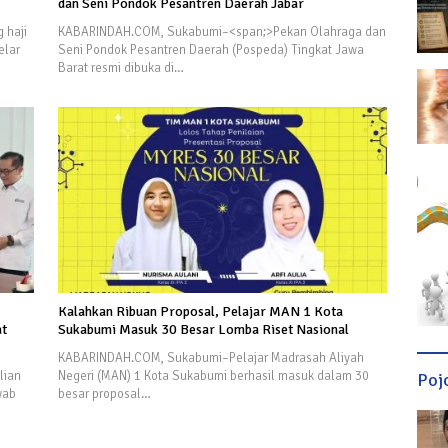
dan Seni Pondok Pesantren Daerah Jabar
 haji
KABARINDAH.COM, Sukabumi–<span;>Pekan Olahraga dan
elar
Seni Pondok Pesantren Daerah (Pospeda) Tingkat Jawa
Barat resmi dibuka di…
Kalahkan Ribuan Proposal, Pelajar MAN 1 Kota
at
Sukabumi Masuk 30 Besar Lomba Riset Nasional
KABARINDAH.COM, Sukabumi–Pelajar Madrasah Aliyah
lian
Negeri (MAN) 1 Kota Sukabumi berhasil masuk dalam 30
Poj
wab
besar proposal…