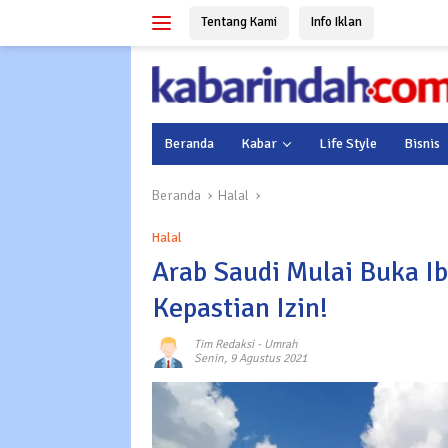
Langsung
Tentang Kami
Info Iklan
ke
konten
Beranda
Kabar
Life Style
Bisnis
Beranda
Halal
Halal
Arab Saudi Mulai Buka I
Kepastian Izin!
Tim Redaksi
-
Umrah
Senin, 9 Agustus 2021