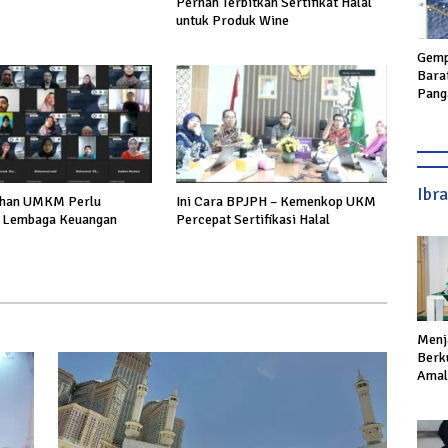
Pernah Terbitkan Sertifikat Halal
untuk Produk Wine
Gemp
Bara
Pang
Geta
hing
Ibr
han UMKM Perlu
Ini Cara BPJPH – Kemenkop UKM
 Lembaga Keuangan
Percepat Sertifikasi Halal
Menj
Berku
Amal,
Ikhla