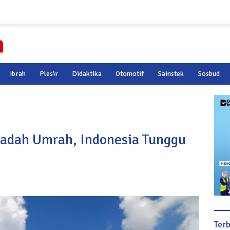
Ibrah
Plesir
Didaktika
Otomotif
Sainstek
Sosbud
badah Umrah, Indonesia Tunggu
Ter