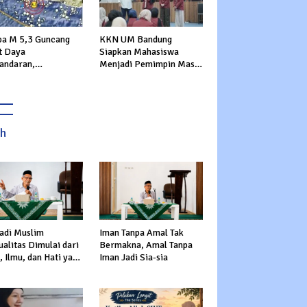
a M 5,3 Guncang
KKN UM Bandung
t Daya
Siapkan Mahasiswa
andaran,
Menjadi Pemimpin Masa
rannya Dirasakan
Depan
ga Sukabumi
ah
adi Muslim
Iman Tanpa Amal Tak
alitas Dimulai dari
Bermakna, Amal Tanpa
 Ilmu, dan Hati yang
Iman Jadi Sia-sia
s