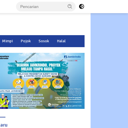
Mimpi
Pojok
Sosok
Halal
baru