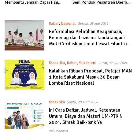
Membantu Jemaah Capai Haji
Seni Pondok Pesantren Daerah
Mabrur
Jabar
Kabar
,
Nasional
Selasa, 23 Juli 2024
Reformulasi Pelatihan Keagamaan,
Kemenag dan Lazismu Tandatangani
MoU Cerdaskan Umat Lewat Filantropi
Keagamaan
Didaktika
,
Kabar
,
Sukabumi
Jumat, 12 Juli 2024
Kalahkan Ribuan Proposal, Pelajar MAN
1 Kota Sukabumi Masuk 30 Besar
Lomba Riset Nasional
Didaktika
Sabtu, 20 April 2024
Ini Cara Daftar, Jadwal, Ketentuan
Umum, Biaya dan Materi UM-PTKIN
2024. Simak Baik-baik Ya
Info Kampus