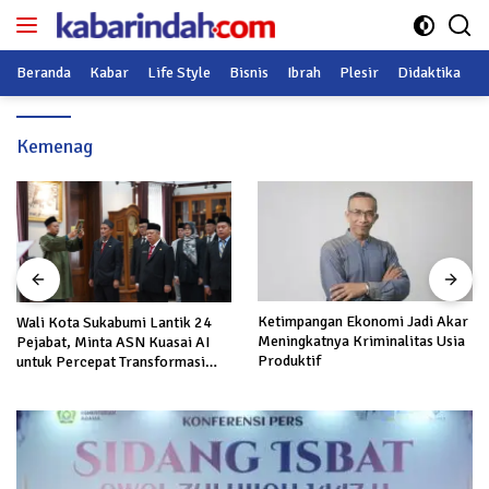
Langsung
ke
konten
Beranda
Kabar
Life Style
Bisnis
Ibrah
Plesir
Didaktika
O
Kemenag
Ketimpangan Ekonomi Jadi Akar
Wali Kota Sukabumi Lantik 24
Meningkatnya Kriminalitas Usia
Pejabat, Minta ASN Kuasai AI
Produktif
untuk Percepat Transformasi
Layanan Publik