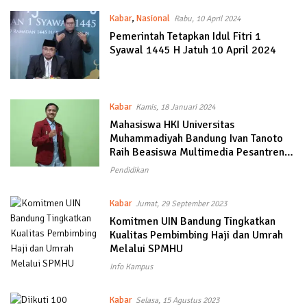
Kabar
,
Nasional
Rabu, 10 April 2024
Pemerintah Tetapkan Idul Fitri 1
Syawal 1445 H Jatuh 10 April 2024
Kabar
Kamis, 18 Januari 2024
Mahasiswa HKI Universitas
Muhammadiyah Bandung Ivan Tanoto
Raih Beasiswa Multimedia Pesantren
Dana Abadi
Pendidikan
Kabar
Jumat, 29 September 2023
Komitmen UIN Bandung Tingkatkan
Kualitas Pembimbing Haji dan Umrah
Melalui SPMHU
Info Kampus
Kabar
Selasa, 15 Agustus 2023