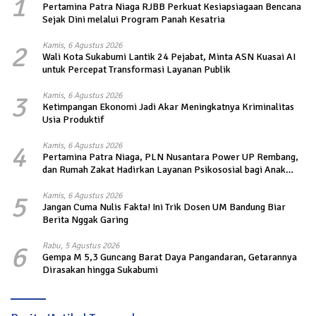
1
Pertamina Patra Niaga RJBB Perkuat Kesiapsiagaan Bencana
Sejak Dini melalui Program Panah Kesatria
2
Kamis, 6 Agustus 2026
Wali Kota Sukabumi Lantik 24 Pejabat, Minta ASN Kuasai AI
untuk Percepat Transformasi Layanan Publik
3
Kamis, 6 Agustus 2026
Ketimpangan Ekonomi Jadi Akar Meningkatnya Kriminalitas
Usia Produktif
4
Kamis, 6 Agustus 2026
Pertamina Patra Niaga, PLN Nusantara Power UP Rembang,
dan Rumah Zakat Hadirkan Layanan Psikososial bagi Anak
Penyintas Gempa di Sigi
5
Kamis, 6 Agustus 2026
Jangan Cuma Nulis Fakta! Ini Trik Dosen UM Bandung Biar
Berita Nggak Garing
6
Rabu, 5 Agustus 2026
Gempa M 5,3 Guncang Barat Daya Pangandaran, Getarannya
Dirasakan hingga Sukabumi