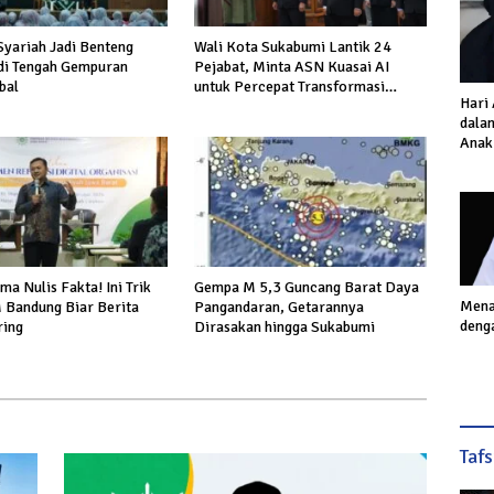
yariah Jadi Benteng
Wali Kota Sukabumi Lantik 24
di Tengah Gempuran
Pejabat, Minta ASN Kuasai AI
bal
untuk Percepat Transformasi
Hari
Layanan Publik
dalam
Anak
Inves
Akhi
a Nulis Fakta! Ini Trik
Gempa M 5,3 Guncang Barat Daya
Mena
Bandung Biar Berita
Pangandaran, Getarannya
deng
ring
Dirasakan hingga Sukabumi
Taf