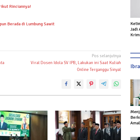
rikut Rinciannya!
Keti
ipun Berada di Lumbung Sawit
Jadi
Krimi
Prod
Pos selanjutnya
ata
Viral Dosen Idola SV IPB, Lakukan ini Saat Kuliah
Ibr
Online Terganggu Sinyal
Menj
Berku
Amal,
Ikhla