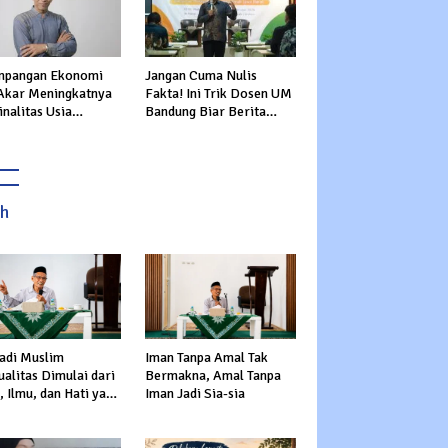
mpangan Ekonomi
Jangan Cuma Nulis
 Akar Meningkatnya
Fakta! Ini Trik Dosen UM
nalitas Usia
Bandung Biar Berita
uktif
Nggak Garing
ah
adi Muslim
Iman Tanpa Amal Tak
alitas Dimulai dari
Bermakna, Amal Tanpa
 Ilmu, dan Hati yang
Iman Jadi Sia-sia
s