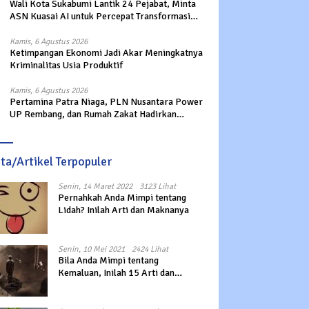
Wali Kota Sukabumi Lantik 24 Pejabat, Minta
ASN Kuasai AI untuk Percepat Transformasi
Layanan Publik
Kamis, 6 Agustus 2026
Ketimpangan Ekonomi Jadi Akar Meningkatnya
Kriminalitas Usia Produktif
Kamis, 6 Agustus 2026
Pertamina Patra Niaga, PLN Nusantara Power
UP Rembang, dan Rumah Zakat Hadirkan
Layanan Psikososial bagi Anak Penyintas
Gempa di Sigi
ita/Artikel Terpopuler
Senin, 14 Maret 2022
3123 Lihat
Pernahkah Anda Mimpi tentang
Lidah? Inilah Arti dan Maknanya
Senin, 10 Mei 2021
2424 Lihat
Bila Anda Mimpi tentang
Kemaluan, Inilah 15 Arti dan
Maknanya