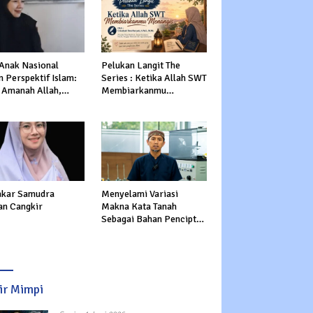
 Anak Nasional
Pelukan Langit The
 Perspektif Islam:
Series : Ketika Allah SWT
 Amanah Allah,
Membiarkanmu
tasi Dunia dan
Menangis
rat
kar Samudra
Menyelami Variasi
an Cangkir
Makna Kata Tanah
Sebagai Bahan Pencipta
Manusia dalam Al-Qur’an
sir Mimpi