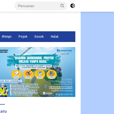
Mimpi
Pojok
Sosok
Halal
baru