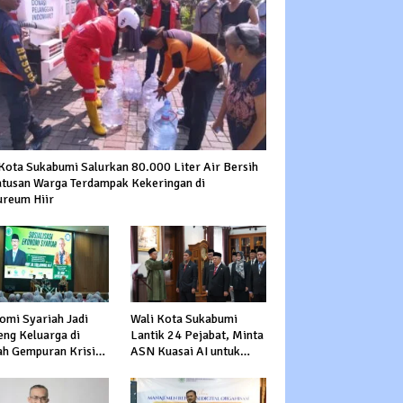
Kota Sukabumi Salurkan 80.000 Liter Air Bersih
atusan Warga Terdampak Kekeringan di
ureum Hiir
omi Syariah Jadi
Wali Kota Sukabumi
eng Keluarga di
Lantik 24 Pejabat, Minta
ah Gempuran Krisis
ASN Kuasai AI untuk
al
Percepat Transformasi
Layanan Publik