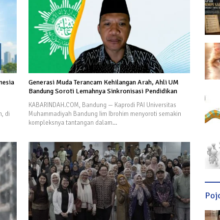
nesia
Generasi Muda Terancam Kehilangan Arah, Ahli UM
Bandung Soroti Lemahnya Sinkronisasi Pendidikan
KABARINDAH.COM, Bandung — Kaprodi PAI Universitas
, di
Muhammadiyah Bandung Iim Ibrohim menyoroti semakin
kompleksnya tantangan dalam…
Poj