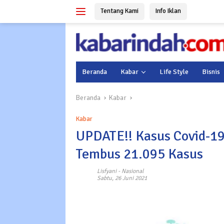
Langsung
Tentang Kami
Info Iklan
ke
konten
Beranda
Kabar
Life Style
Bisnis
Beranda
Kabar
Kabar
UPDATE!! Kasus Covid-19 
Tembus 21.095 Kasus
Lisfyani
-
Nasional
Sabtu, 26 Juni 2021