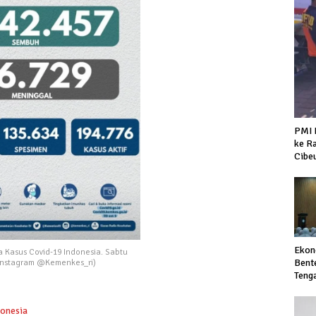
PMI 
ke R
Cibe
Ekon
 Kasus Covid-19 Indonesia. Sabtu
Bent
a Instagram @Kemenkes_ri)
Teng
Glob
donesia