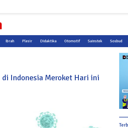
Ibrah
Plesir
Didaktika
Otomotif
Sainstek
Sosbud
di Indonesia Meroket Hari ini
Ter