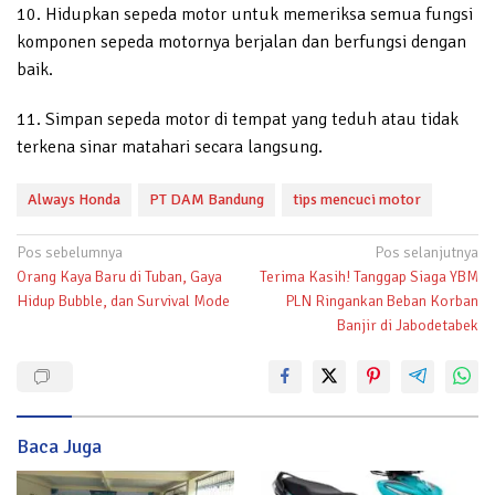
10. Hidupkan sepeda motor untuk memeriksa semua fungsi
komponen sepeda motornya berjalan dan berfungsi dengan
baik.
11. Simpan sepeda motor di tempat yang teduh atau tidak
terkena sinar matahari secara langsung.
Always Honda
PT DAM Bandung
tips mencuci motor
Navigasi
Pos sebelumnya
Pos selanjutnya
Orang Kaya Baru di Tuban, Gaya
Terima Kasih! Tanggap Siaga YBM
pos
Hidup Bubble, dan Survival Mode
PLN Ringankan Beban Korban
Banjir di Jabodetabek
Baca Juga