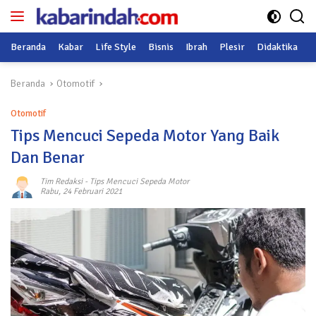
Langsung
ke
konten
Beranda
Kabar
Life Style
Bisnis
Ibrah
Plesir
Didaktika
O
Beranda
Otomotif
Otomotif
Tips Mencuci Sepeda Motor Yang Baik
Dan Benar
Tim Redaksi
-
Tips Mencuci Sepeda Motor
Rabu, 24 Februari 2021