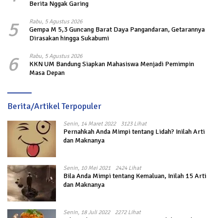
Berita Nggak Garing
5
Rabu, 5 Agustus 2026
Gempa M 5,3 Guncang Barat Daya Pangandaran, Getarannya
Dirasakan hingga Sukabumi
6
Rabu, 5 Agustus 2026
KKN UM Bandung Siapkan Mahasiswa Menjadi Pemimpin
Masa Depan
Berita/Artikel Terpopuler
Senin, 14 Maret 2022
3123 Lihat
Pernahkah Anda Mimpi tentang Lidah? Inilah Arti
dan Maknanya
Senin, 10 Mei 2021
2424 Lihat
Bila Anda Mimpi tentang Kemaluan, Inilah 15 Arti
dan Maknanya
Senin, 18 Juli 2022
2272 Lihat