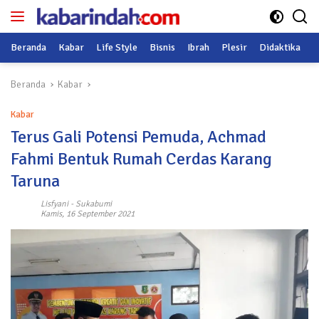
Langsung
ke
konten
Beranda
Kabar
Life Style
Bisnis
Ibrah
Plesir
Didaktika
O
Beranda
Kabar
Kabar
Terus Gali Potensi Pemuda, Achmad
Fahmi Bentuk Rumah Cerdas Karang
Taruna
Lisfyani
-
Sukabumi
Kamis, 16 September 2021