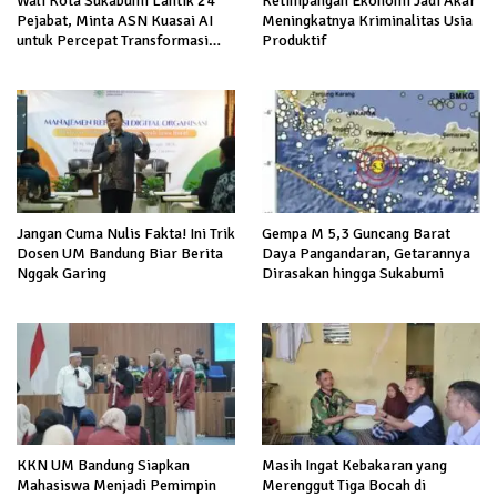
Ketimpangan Ekonomi Jadi Akar
Wali Kota Sukabumi Lantik 24
Meningkatnya Kriminalitas Usia
Pejabat, Minta ASN Kuasai AI
Produktif
untuk Percepat Transformasi
Layanan Publik
Jangan Cuma Nulis Fakta! Ini Trik
Gempa M 5,3 Guncang Barat
Dosen UM Bandung Biar Berita
Daya Pangandaran, Getarannya
Nggak Garing
Dirasakan hingga Sukabumi
KKN UM Bandung Siapkan
Masih Ingat Kebakaran yang
Mahasiswa Menjadi Pemimpin
Merenggut Tiga Bocah di