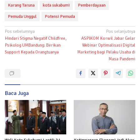
Karang Taruna
kota sukabumi
Pemberdayaan
Pemuda Unggul
Potensi Pemuda
Navigasi
Pos sebelumnya
Pos selanjutnya
Hindari Stigma Negatif Childfree,
ASPIKOM Korwil Jabar Gelar
pos
Psikolog UMBandung: Berikan
Webinar Optimalisasi Digital
Support Kepada Orangtuanya
Marketing bagi Pelaku Usaha di
Masa Pandemi
Baca Juga