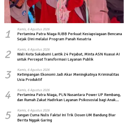
1
Kamis, 6 Agustus 2026
Pertamina Patra Niaga RJBB Perkuat Kesiapsiagaan Bencana
Sejak Dini melalui Program Panah Kesatria
2
Kamis, 6 Agustus 2026
Wali Kota Sukabumi Lantik 24 Pejabat, Minta ASN Kuasai AI
untuk Percepat Transformasi Layanan Publik
3
Kamis, 6 Agustus 2026
Ketimpangan Ekonomi Jadi Akar Meningkatnya Kriminalitas
Usia Produktif
4
Kamis, 6 Agustus 2026
Pertamina Patra Niaga, PLN Nusantara Power UP Rembang,
dan Rumah Zakat Hadirkan Layanan Psikososial bagi Anak
Penyintas Gempa di Sigi
5
Kamis, 6 Agustus 2026
Jangan Cuma Nulis Fakta! Ini Trik Dosen UM Bandung Biar
Berita Nggak Garing