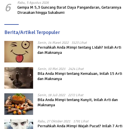
6
Rabu, 5 Agustus 2026
Gempa M 5,3 Guncang Barat Daya Pangandaran, Getarannya
Dirasakan hingga Sukabumi
Berita/Artikel Terpopuler
Senin, 14 Maret 2022
3123 Lihat
Pernahkah Anda Mimpi tentang Lidah? Inilah Arti
dan Maknanya
Senin, 10 Mei 2021
2424 Lihat
Bila Anda Mimpi tentang Kemaluan, Inilah 15 Arti
dan Maknanya
Senin, 18 Juli 2022
2272 Lihat
Bila Anda Mimpi tentang Kunyit, Inilah Arti dan
Maknanya
Rabu, 27 Oktober 2021
1791 Lihat
Pernahkah Anda Mimpi Wajah Pucat? Inilah 7 Arti