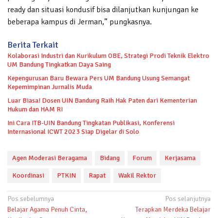
ready dan situasi kondusif bisa dilanjutkan kunjungan ke
beberapa kampus di Jerman,” pungkasnya.
Berita Terkait
Kolaborasi Industri dan Kurikulum OBE, Strategi Prodi Teknik Elektro
UM Bandung Tingkatkan Daya Saing
Kepengurusan Baru Bewara Pers UM Bandung Usung Semangat
Kepemimpinan Jurnalis Muda
Luar Biasa! Dosen UIN Bandung Raih Hak Paten dari Kementerian
Hukum dan HAM RI
Ini Cara ITB-UIN Bandung Tingkatan Publikasi, Konferensi
Internasional ICWT 2023 Siap Digelar di Solo
Agen Moderasi Beragama
Bidang
Forum
Kerjasama
Koordinasi
PTKIN
Rapat
Wakil Rektor
Navigasi
Pos sebelumnya
Pos selanjutnya
Belajar Agama Penuh Cinta,
Terapkan Merdeka Belajar
pos