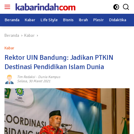
Langsung
ke
konten
Beranda
Kabar
Life Style
Bisnis
Ibrah
Plesir
Didaktika
O
Beranda
Kabar
Kabar
Rektor UIN Bandung: Jadikan PTKIN
Destinasi Pendidikan Islam Dunia
Tim Redaksi
-
Dunia Kampus
Selasa, 30 Maret 2021