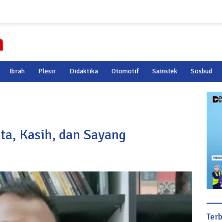
Ibrah
Plesir
Didaktika
Otomotif
Sainstek
Sosbud
ta, Kasih, dan Sayang
Ter