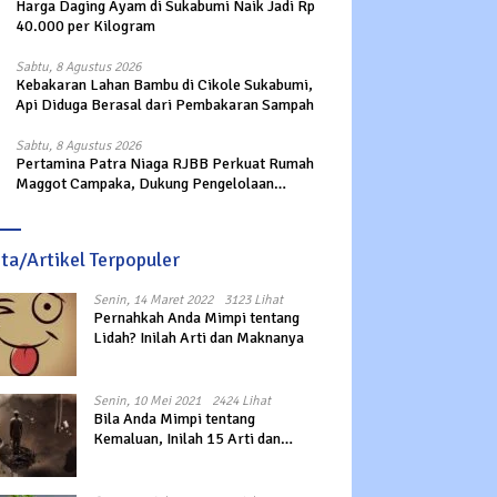
Harga Daging Ayam di Sukabumi Naik Jadi Rp
40.000 per Kilogram
Sabtu, 8 Agustus 2026
Kebakaran Lahan Bambu di Cikole Sukabumi,
Api Diduga Berasal dari Pembakaran Sampah
Sabtu, 8 Agustus 2026
Pertamina Patra Niaga RJBB Perkuat Rumah
Maggot Campaka, Dukung Pengelolaan
Sampah di Kota Bandung
ita/Artikel Terpopuler
Senin, 14 Maret 2022
3123 Lihat
Pernahkah Anda Mimpi tentang
Lidah? Inilah Arti dan Maknanya
Senin, 10 Mei 2021
2424 Lihat
Bila Anda Mimpi tentang
Kemaluan, Inilah 15 Arti dan
Maknanya