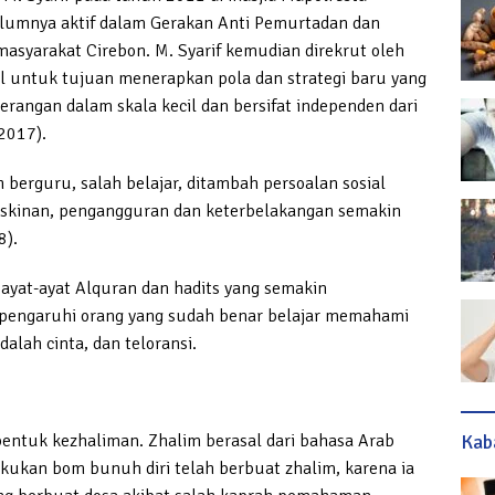
lumnya aktif dalam Gerakan Anti Pemurtadan dan
masyarakat Cirebon. M. Syarif kemudian direkrut oleh
al untuk tujuan menerapkan pola dan strategi baru yang
 serangan dalam skala kecil dan bersifat independen dari
 2017).
 berguru, salah belajar, ditambah persoalan sosial
miskinan, pengangguran dan keterbelakangan semakin
8).
 ayat-ayat Alquran dan hadits yang semakin
mpengaruhi orang yang sudah benar belajar memahami
dalah cinta, dan teloransi.
Kab
bentuk kezhaliman. Zhalim berasal dari bahasa Arab
lakukan bom bunuh diri telah berbuat zhalim, karena ia