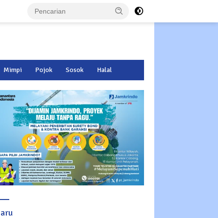
Mimpi
Pojok
Sosok
Halal
baru