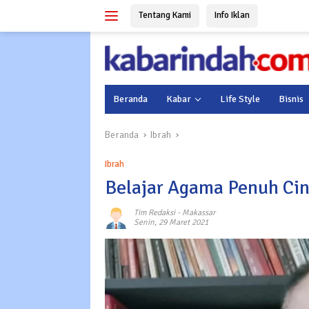
Langsung
Tentang Kami
Info Iklan
ke
konten
Beranda
Kabar
Life Style
Bisnis
Beranda
Ibrah
Ibrah
Belajar Agama Penuh Cin
Tim Redaksi
-
Makassar
Senin, 29 Maret 2021