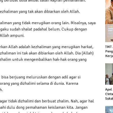
ng berbuat dosa akibat salah kaprah pemahaman.
zhaliman yang tak akan dibiarkan oleh Allah.
liman yang tidak merugikan orang lain. Misalnya, saya
ngaku sudah shalat padahal belum. Cukup dengan
 Allah ampuni.
rkan Allah adalah kezhaliman yang merugikan harkat,
TMT 
Peng
haliman ini tak akan dibiarkan oleh Allah. Dia (Allah)
Kerj
 zhalim untuk mengembalikan hak-hak orang yang
bisa berjuang meluruskan dengan adil agar si
ang yang dizhalimi selama di dunia. Karena
h.
Apel
Cint
Suka
ar tidak dizhalimi dan berbuat zhalim. Nah, agar hal
Duku
nahi dulu dong pemahaman keislaman kita. Jangan
Hada
terh