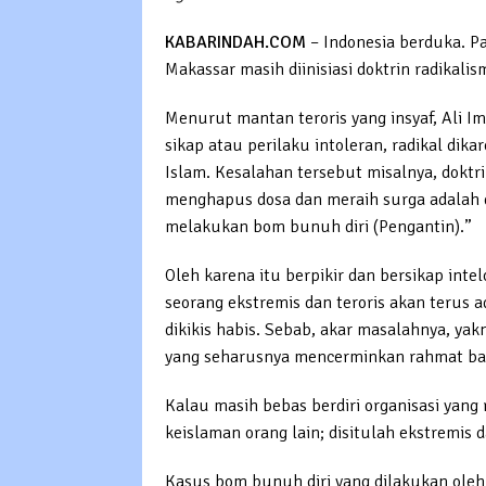
KABARINDAH.COM
– Indonesia berduka. Pa
Makassar masih diinisiasi doktrin radikal
Menurut mantan teroris yang insyaf, Ali 
sikap atau perilaku intoleran, radikal d
Islam. Kesalahan tersebut misalnya, doktr
menghapus dosa dan meraih surga adalah d
melakukan bom bunuh diri (Pengantin).”
Oleh karena itu berpikir dan bersikap inte
seorang ekstremis dan teroris akan terus a
dikikis habis. Sebab, akar masalahnya, y
yang seharusnya mencerminkan rahmat ba
Kalau masih bebas berdiri organisasi ya
keislaman orang lain; disitulah ekstremis 
Kasus bom bunuh diri yang dilakukan oleh 