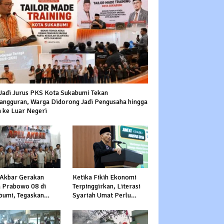
Jadi Jurus PKS Kota Sukabumi Tekan
angguran, Warga Didorong Jadi Pengusaha hingga
a ke Luar Negeri
 Akbar Gerakan
Ketika Fikih Ekonomi
a Prabowo 08 di
Terpinggirkan, Literasi
bumi, Tegaskan
Syariah Umat Perlu
ngan dan Siap
Diperkuat
pi Serangan
adap Prabowo