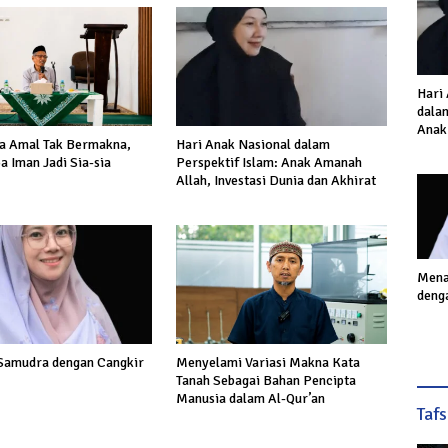
Hari
dalam
Anak
a Amal Tak Bermakna,
Hari Anak Nasional dalam
Inves
a Iman Jadi Sia-sia
Perspektif Islam: Anak Amanah
Akhi
Allah, Investasi Dunia dan Akhirat
Mena
deng
Samudra dengan Cangkir
Menyelami Variasi Makna Kata
Tanah Sebagai Bahan Pencipta
Manusia dalam Al-Qur’an
Taf