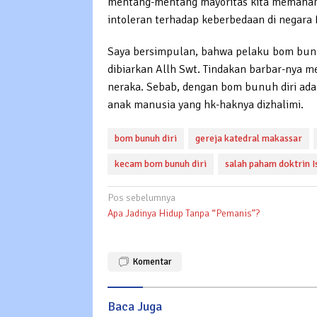
mentang-mentang mayoritas kita memahami 
intoleran terhadap keberbedaan di negara I
Saya bersimpulan, bahwa pelaku bom bunu
dibiarkan Allh Swt. Tindakan barbar-nya m
neraka. Sebab, dengan bom bunuh diri ada
anak manusia yang hk-haknya dizhalimi.
bom bunuh diri
gereja katedral makassar
kecam bom bunuh diri
salah paham doktrin 
Navigasi
Pos sebelumnya
Apa Jadinya Hidup Tanpa “Pemanis”?
pos
Komentar
Baca Juga