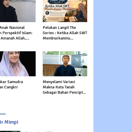
 Anak Nasional
Pelukan Langit The
 Perspektif Islam:
Series : Ketika Allah SWT
 Amanah Allah,
Membiarkanmu
tasi Dunia dan
Menangis
rat
kar Samudra
Menyelami Variasi
an Cangkir
Makna Kata Tanah
Sebagai Bahan Pencipta
Manusia dalam Al-Qur’an
sir Mimpi