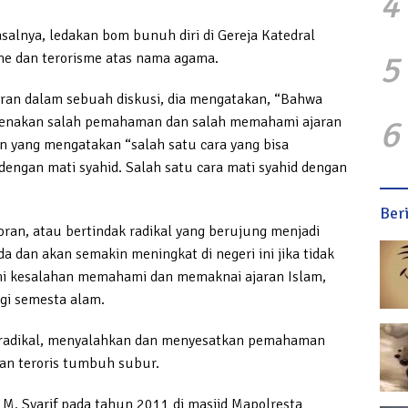
4
salnya, ledakan bom bunuh diri di Gereja Katedral
5
isme dan terorisme atas nama agama.
Imran dalam sebuah diskusi, dia mengatakan, “Bahwa
6
ikarenakan salah pemahaman dan salah memahami ajaran
in yang mengatakan “salah satu cara yang bisa
engan mati syahid. Salah satu cara mati syahid dengan
Ber
loran, atau bertindak radikal yang berujung menjadi
da dan akan semakin meningkat di negeri ini jika tidak
akni kesalahan memahami dan memaknai ajaran Islam,
gi semesta alam.
ng radikal, menyalahkan dan menyesatkan pemahaman
dan teroris tumbuh subur.
M. Syarif pada tahun 2011 di masjid Mapolresta