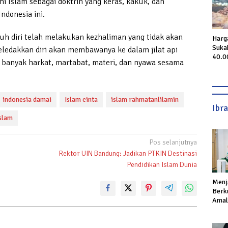
Islam sebagai doktrin yang keras, kakuk, dan
ndonesia ini.
h diri telah melakukan kezhaliman yang tidak akan
Harg
Suka
eledakkan diri akan membawanya ke dalam jilat api
40.0
 banyak harkat, martabat, materi, dan nyawa sesama
indonesia damai
Islam cinta
islam rahmatanlilamin
Ibr
Islam
Pos selanjutnya
Rektor UIN Bandung: Jadikan PTKIN Destinasi
Pendidikan Islam Dunia
Menj
Berku
Amal,
Ikhla