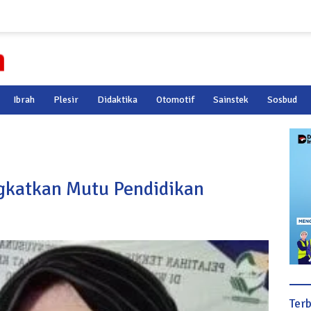
Ibrah
Plesir
Didaktika
Otomotif
Sainstek
Sosbud
gkatkan Mutu Pendidikan
Ter