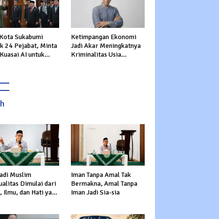
 Kota Sukabumi
Ketimpangan Ekonomi
ik 24 Pejabat, Minta
Jadi Akar Meningkatnya
Kuasai AI untuk
Kriminalitas Usia
epat Transformasi
Produktif
nan Publik
ah
adi Muslim
Iman Tanpa Amal Tak
alitas Dimulai dari
Bermakna, Amal Tanpa
 Ilmu, dan Hati yang
Iman Jadi Sia-sia
s