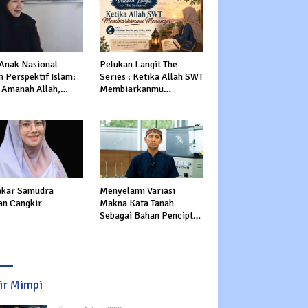
 Anak Nasional
Pelukan Langit The
 Perspektif Islam:
Series : Ketika Allah SWT
 Amanah Allah,
Membiarkanmu
tasi Dunia dan
Menangis
rat
kar Samudra
Menyelami Variasi
an Cangkir
Makna Kata Tanah
Sebagai Bahan Pencipta
Manusia dalam Al-Qur’an
sir Mimpi