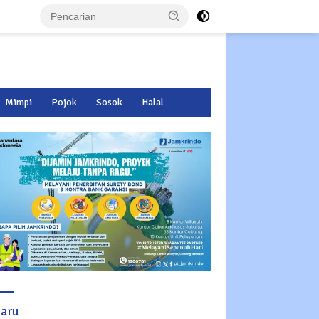
Mimpi
Pojok
Sosok
Halal
baru