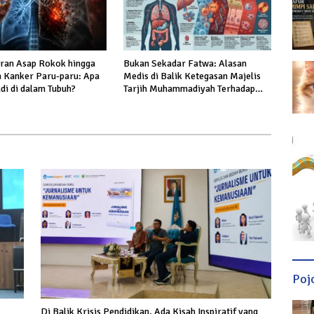
ran Asap Rokok hingga
Bukan Sekadar Fatwa: Alasan
a Kanker Paru-paru: Apa
Medis di Balik Ketegasan Majelis
di di dalam Tubuh?
Tarjih Muhammadiyah Terhadap
Rokok
Poj
Di Balik Krisis Pendidikan, Ada Kisah Inspiratif yang