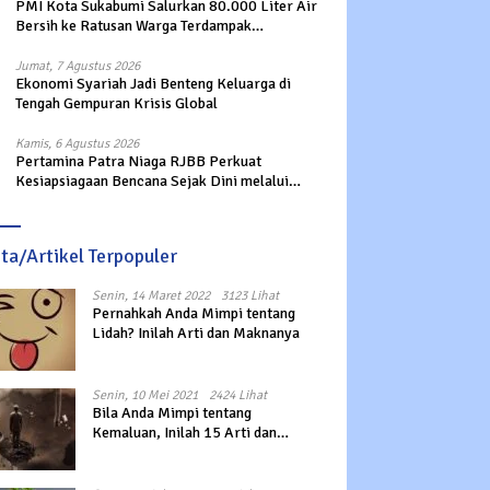
PMI Kota Sukabumi Salurkan 80.000 Liter Air
Bersih ke Ratusan Warga Terdampak
Kekeringan di Cibeureum Hiir
Jumat, 7 Agustus 2026
Ekonomi Syariah Jadi Benteng Keluarga di
Tengah Gempuran Krisis Global
Kamis, 6 Agustus 2026
Pertamina Patra Niaga RJBB Perkuat
Kesiapsiagaan Bencana Sejak Dini melalui
Program Panah Kesatria
ita/Artikel Terpopuler
Senin, 14 Maret 2022
3123 Lihat
Pernahkah Anda Mimpi tentang
Lidah? Inilah Arti dan Maknanya
Senin, 10 Mei 2021
2424 Lihat
Bila Anda Mimpi tentang
Kemaluan, Inilah 15 Arti dan
Maknanya