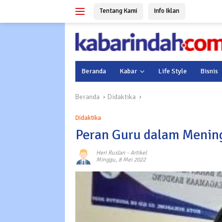
Langsung
Tentang Kami
Info Iklan
ke
konten
Beranda
Kabar
Life Style
Bisnis
Beranda
Didaktika
Didaktika
Peran Guru dalam Menin
Heri Ruslan
-
Artikel
Minggu, 8 Mei 2022