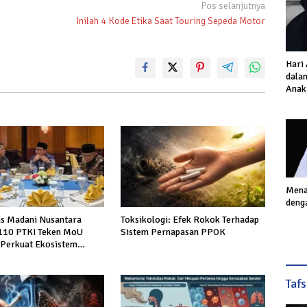
Pos selanjutnya
Inilah 4 Kode Etika Saat Touring Sepeda Motor
Hari
dalam
Anak
Inves
Akhi
Mena
deng
as Madani Nusantara
Toksikologi: Efek Rokok Terhadap
110 PTKI Teken MoU
Sistem Pernapasan PPOK
 Perkuat Ekosistem
dan Pendidikan Hukum
itas
Taf