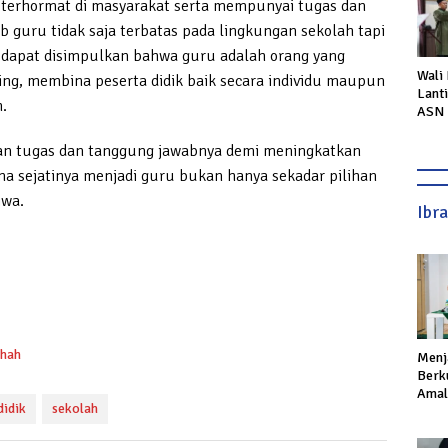
terhormat di masyarakat serta mempunyai tugas dan
 guru tidak saja terbatas pada lingkungan sekolah tapi
, dapat disimpulkan bahwa guru adalah orang yang
Wali
g, membina peserta didik baik secara individu maupun
Lant
h.
ASN 
Perc
Laya
an tugas dan tanggung jawabnya demi meningkatkan
ena sejatinya menjadi guru bukan hanya sekadar pilihan
iwa.
Ibr
ihah
Menj
Berku
Amal,
didik
sekolah
Ikhla