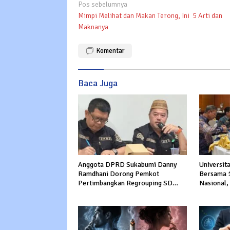
Navigasi
Pos sebelumnya
Mimpi Melihat dan Makan Terong, Ini 5 Arti dan
pos
Maknanya
Komentar
Baca Juga
Anggota DPRD Sukabumi Danny
Universit
Ramdhani Dorong Pemkot
Bersama 
Pertimbangkan Regrouping SD
Nasional,
Negeri demi Tingkatkan Mutu
Keadilan 
Pendidikan
Berintegr