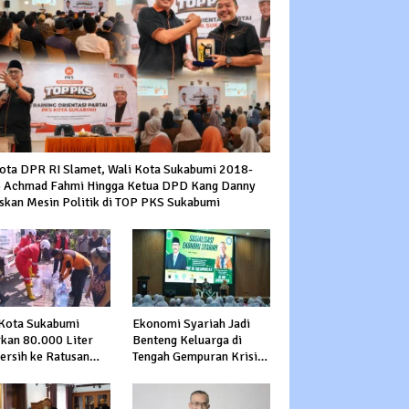
ota DPR RI Slamet, Wali Kota Sukabumi 2018-
 Achmad Fahmi Hingga Ketua DPD Kang Danny
skan Mesin Politik di TOP PKS Sukabumi
Kota Sukabumi
Ekonomi Syariah Jadi
rkan 80.000 Liter
Benteng Keluarga di
Bersih ke Ratusan
Tengah Gempuran Krisis
a Terdampak
Global
ringan di Cibeureum