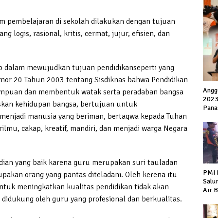
m pembelajaran di sekolah dilakukan dengan tujuan
 logis, rasional, kritis, cermat, jujur, efisien, dan
b dalam mewujudkan tujuan pendidikanseperti yang
mor 20 Tahun 2003 tentang Sisdiknas bahwa Pendidikan
Angg
mpuan dan membentuk watak serta peradaban bangsa
2023
skan kehidupan bangsa, bertujuan untuk
Pana
 menjadi manusia yang beriman, bertaqwa kepada Tuhan
ilmu, cakap, kreatif, mandiri, dan menjadi warga Negara
ian yang baik karena guru merupakan suri tauladan
PMI 
pakan orang yang pantas diteladani. Oleh kerena itu
Salu
tuk meningkatkan kualitas pendidikan tidak akan
Air 
didukung oleh guru yang profesional dan berkualitas.
Warg
Keke
Hiir