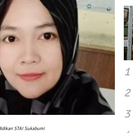
1
2
3
didikan STAI Sukabumi