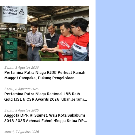
Sabtu, 8 Agustus 2026
Pertamina Patra Niaga RJBB Perkuat Rumah
Maggot Campaka, Dukung Pengelolaan
Sampah di Kota Bandung
Sabtu, 8 Agustus 2026
Pertamina Patra Niaga Regional JBB Raih
Gold TJSL & CSR Awards 2026, Ubah Jerami
Jadi Peluang Ekonomi
Sabtu, 8 Agustus 2026
Anggota DPR RI Slamet, Wali Kota Sukabumi
2018-2023 Achmad Fahmi Hingga Ketua DPD
Kang Danny Panaskan Mesin Politik di TOP
PKS Sukabumi
Jumat, 7 Agustus 2026