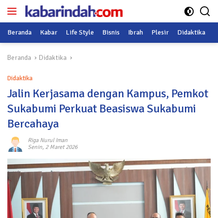
Langsung
ke
konten
Beranda
Kabar
Life Style
Bisnis
Ibrah
Plesir
Didaktika
O
Beranda
Didaktika
Didaktika
Jalin Kerjasama dengan Kampus, Pemkot
Sukabumi Perkuat Beasiswa Sukabumi
Bercahaya
Riga Nurul Iman
Senin, 2 Maret 2026