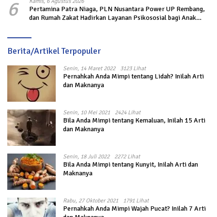
6
Kamis, 6 Agustus 2026
Pertamina Patra Niaga, PLN Nusantara Power UP Rembang,
dan Rumah Zakat Hadirkan Layanan Psikososial bagi Anak
Penyintas Gempa di Sigi
Berita/Artikel Terpopuler
Senin, 14 Maret 2022
3123 Lihat
Pernahkah Anda Mimpi tentang Lidah? Inilah Arti
dan Maknanya
Senin, 10 Mei 2021
2424 Lihat
Bila Anda Mimpi tentang Kemaluan, Inilah 15 Arti
dan Maknanya
Senin, 18 Juli 2022
2272 Lihat
Bila Anda Mimpi tentang Kunyit, Inilah Arti dan
Maknanya
Rabu, 27 Oktober 2021
1791 Lihat
Pernahkah Anda Mimpi Wajah Pucat? Inilah 7 Arti