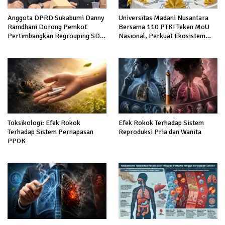
Anggota DPRD Sukabumi Danny
Universitas Madani Nusantara
Ramdhani Dorong Pemkot
Bersama 110 PTKI Teken MoU
Pertimbangkan Regrouping SD
Nasional, Perkuat Ekosistem
Negeri demi Tingkatkan Mutu
Keadilan dan Pendidikan Hukum
Pendidikan
Berintegritas
Toksikologi: Efek Rokok
Efek Rokok Terhadap Sistem
Terhadap Sistem Pernapasan
Reproduksi Pria dan Wanita
PPOK