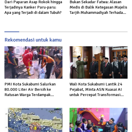
Dari Paparan Asap Rokok hingga
Bukan Sekadar Fatwa: Alasan
Terjadinya Kanker Paru-paru:
Medis di Balik Ketegasan Majelis
Apa yang Terjadi di dalam Tubuh?
Tarjih Muhammadiyah Terhadap
Rokok
Rekomendasi untuk kamu
PMI Kota Sukabumi Salurkan
Wali Kota Sukabumi Lantik 24
80.000 Liter Air Bersih ke
Pejabat, Minta ASN Kuasai AI
Ratusan Warga Terdampak
untuk Percepat Transformasi
Kekeringan di Cibeureum Hiir
Layanan Publik