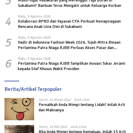
3
Masih Ingat Kebakaran yang Merenggut Tiga Bocah di
Sukabumi? Bantuan Terus Mengalir untuk Keluarga Korban
4
Rabu, 5 Agustus 2026
Kolaborasi BPBD dan Yayasan CFA Perkuat Kesiapsiagaan
Bencana Anak Usia Dini di Sukabumi
5
Rabu, 5 Agustus 2026
Hadir di Indonesia Fashion Week 2026, Tujuh Mitra Binaan
Pertamina Patra Niaga RJBB Perluas Akses Pasar dan
Jejaring Bisnis
6
Rabu, 5 Agustus 2026
Pertamina Patra Niaga RJBB Tampilkan Inovasi Tukar Jerami
kepada Staf Khusus Wakil Presiden
Berita/Artikel Terpopuler
Senin, 14 Maret 2022
3123 Lihat
Pernahkah Anda Mimpi tentang Lidah? Inilah Arti
dan Maknanya
Senin, 10 Mei 2021
2424 Lihat
Bila Anda Mimpi tentang Kemaluan, Inilah 15 Arti