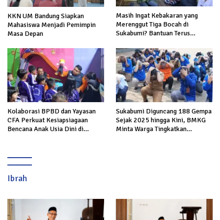
Masih Ingat Kebakaran yang
KKN UM Bandung Siapkan
Merenggut Tiga Bocah di
Mahasiswa Menjadi Pemimpin
Sukabumi? Bantuan Terus
Masa Depan
Mengalir untuk Keluarga Korban
Kolaborasi BPBD dan Yayasan
Sukabumi Diguncang 188 Gempa
CFA Perkuat Kesiapsiagaan
Sejak 2025 hingga Kini, BMKG
Bencana Anak Usia Dini di
Minta Warga Tingkatkan
Sukabumi
Kesiapsiagaan
Ibrah