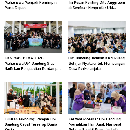
Mahasiswa Menjadi Pemimpin
Ini Pesan Penting Dila Anggraeni
Masa Depan
di Seminar Himprofar UM
Bandung
KKN MAS PTMA 2026,
UM Bandung Jadikan KKN Ruang
Mahasiswa UM Bandung Siap
Belajar Nyata untuk Membangun
Hadirkan Pengabdian Berdampak
Desa Berkelanjutan
di Malang
Lulusan Teknologi Pangan UM
Festival Motekar UM Bandung
Bandung Cepat Terserap Dunia
Meriahkan Hari Anak Nasional,
Kerja
Belajar Sambil Bermain Jadi