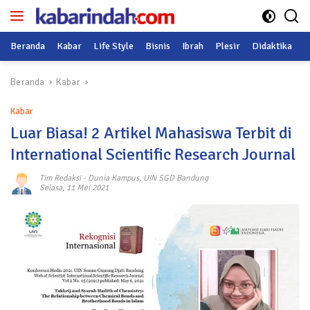
Langsung
ke
konten
Beranda
Kabar
Life Style
Bisnis
Ibrah
Plesir
Didaktika
O
Beranda
Kabar
Kabar
Luar Biasa! 2 Artikel Mahasiswa Terbit di
International Scientific Research Journal
Tim Redaksi
-
Dunia Kampus
,
UIN SGD Bandung
Selasa, 11 Mei 2021