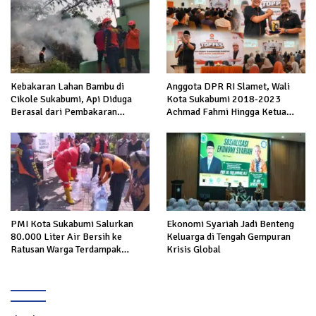
Kebakaran Lahan Bambu di
Anggota DPR RI Slamet, Wali
Cikole Sukabumi, Api Diduga
Kota Sukabumi 2018-2023
Berasal dari Pembakaran
Achmad Fahmi Hingga Ketua
Sampah
DPD Kang Danny Panaskan
Mesin Politik di TOP PKS
Sukabumi
PMI Kota Sukabumi Salurkan
Ekonomi Syariah Jadi Benteng
80.000 Liter Air Bersih ke
Keluarga di Tengah Gempuran
Ratusan Warga Terdampak
Krisis Global
Kekeringan di Cibeureum Hiir