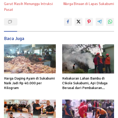
pos
Garut Masih Menunggu Intruksi
Warga Binaan di Lapas Sukabumi
Pusat
Baca Juga
Kebakaran Lahan Bambu di
Harga Daging Ayam di Sukabumi
Cikole Sukabumi, Api Diduga
Naik Jadi Rp 40.000 per
Berasal dari Pembakaran
Kilogram
Sampah