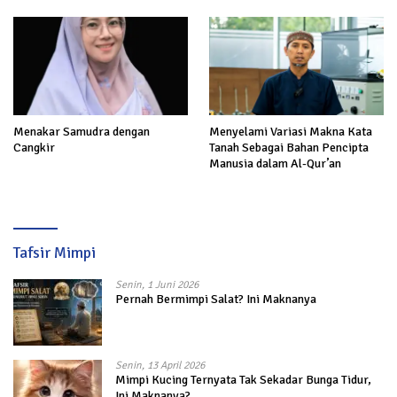
Menakar Samudra dengan
Menyelami Variasi Makna Kata
Cangkir
Tanah Sebagai Bahan Pencipta
Manusia dalam Al-Qur’an
Tafsir Mimpi
Senin, 1 Juni 2026
Pernah Bermimpi Salat? Ini Maknanya
Senin, 13 April 2026
Mimpi Kucing Ternyata Tak Sekadar Bunga Tidur,
Ini Maknanya?