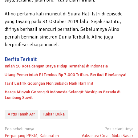
saya, selamat jalan bro,” tulis Lian Firman.
Alino pertama kali muncul di Suara Hati Istri di episode
yang tayang pada 31 Oktober 2019 lalu. Sejak saat itu,
dirinya berhasil mencuri perhatian. Sebelumnya Alino
pernah bermain sinetron Dunia Terbalik. Alino juga
berprofesi sebagai model.
Berita Terkait
Inilah 10 Kota dengan Biaya Hidup Termahal di Indonesia
Utang Pemerintah RI Tembus Rp 7.000 Triliun. Berikut Rinciannya!
Tarif Listrik Golongan Non Subsidi Naik Hari Ini!
Harga Minyak Goreng di Indonesia Selangit Meskipun Berada di
Lumbung Sawit
Artis Tanah Air
Kabar Duka
Navigasi
Pos sebelumnya
Pos selanjutnya
Perpanjang PPKM, Kabupaten
Vaksinasi Covid Mulai Sasar