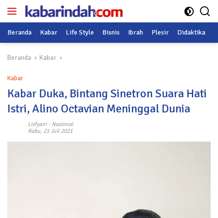
Langsung
ke
konten
Beranda
Kabar
Life Style
Bisnis
Ibrah
Plesir
Didaktika
O
Beranda
Kabar
Kabar
Kabar Duka, Bintang Sinetron Suara Hati
Istri, Alino Octavian Meninggal Dunia
Lisfyani
-
Nasional
Rabu, 21 Juli 2021