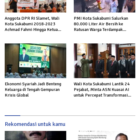
Anggota DPR RI Slamet, Wali
PMI Kota Sukabumi Salurkan
Kota Sukabumi 2018-2023
80.000 Liter Air Bersih ke
Achmad Fahmi Hingga Ketua
Ratusan Warga Terdampak
DPD Kang Danny Panaskan
Kekeringan di Cibeureum Hiir
Mesin Politik di TOP PKS
Sukabumi
Ekonomi Syariah Jadi Benteng
Wali Kota Sukabumi Lantik 24
Keluarga di Tengah Gempuran
Pejabat, Minta ASN Kuasai AI
Krisis Global
untuk Percepat Transformasi
Layanan Publik
Rekomendasi untuk kamu