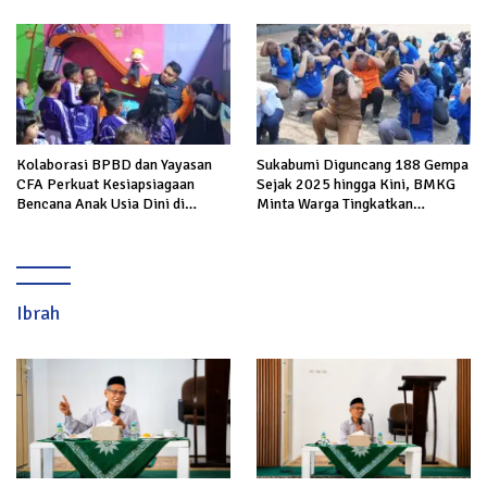
Mengalir untuk Keluarga Korban
Kolaborasi BPBD dan Yayasan
Sukabumi Diguncang 188 Gempa
CFA Perkuat Kesiapsiagaan
Sejak 2025 hingga Kini, BMKG
Bencana Anak Usia Dini di
Minta Warga Tingkatkan
Sukabumi
Kesiapsiagaan
Ibrah