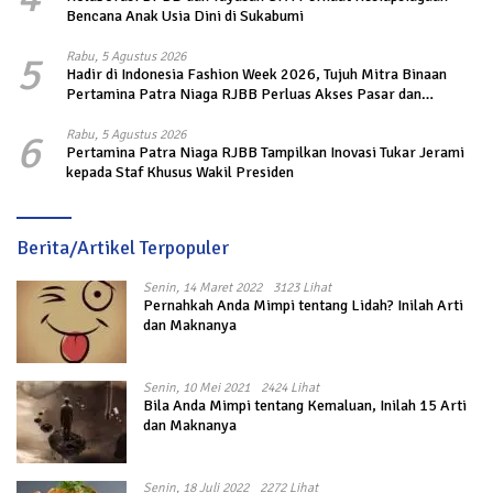
Bencana Anak Usia Dini di Sukabumi
5
Rabu, 5 Agustus 2026
Hadir di Indonesia Fashion Week 2026, Tujuh Mitra Binaan
Pertamina Patra Niaga RJBB Perluas Akses Pasar dan
Jejaring Bisnis
6
Rabu, 5 Agustus 2026
Pertamina Patra Niaga RJBB Tampilkan Inovasi Tukar Jerami
kepada Staf Khusus Wakil Presiden
Berita/Artikel Terpopuler
Senin, 14 Maret 2022
3123 Lihat
Pernahkah Anda Mimpi tentang Lidah? Inilah Arti
dan Maknanya
Senin, 10 Mei 2021
2424 Lihat
Bila Anda Mimpi tentang Kemaluan, Inilah 15 Arti
dan Maknanya
Senin, 18 Juli 2022
2272 Lihat