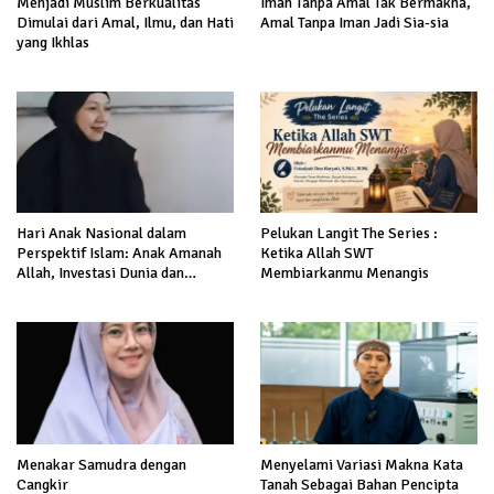
Menjadi Muslim Berkualitas
Iman Tanpa Amal Tak Bermakna,
Dimulai dari Amal, Ilmu, dan Hati
Amal Tanpa Iman Jadi Sia-sia
yang Ikhlas
Hari Anak Nasional dalam
Pelukan Langit The Series :
Perspektif Islam: Anak Amanah
Ketika Allah SWT
Allah, Investasi Dunia dan
Membiarkanmu Menangis
Akhirat
Menakar Samudra dengan
Menyelami Variasi Makna Kata
Cangkir
Tanah Sebagai Bahan Pencipta