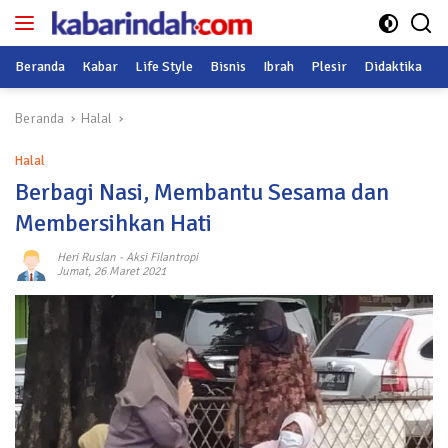
Langsung
ke
konten
Beranda
Kabar
Life Style
Bisnis
Ibrah
Plesir
Didaktika
O
Beranda
Halal
Halal
Berbagi Nasi, Membantu Sesama dan
Membersihkan Hati
Heri Ruslan
-
Aksi Filantropi
Jumat, 26 Maret 2021