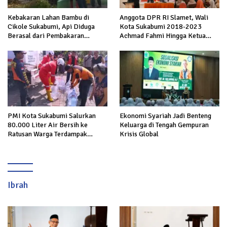
Kebakaran Lahan Bambu di
Anggota DPR RI Slamet, Wali
Cikole Sukabumi, Api Diduga
Kota Sukabumi 2018-2023
Berasal dari Pembakaran
Achmad Fahmi Hingga Ketua
Sampah
DPD Kang Danny Panaskan
Mesin Politik di TOP PKS
Sukabumi
PMI Kota Sukabumi Salurkan
Ekonomi Syariah Jadi Benteng
80.000 Liter Air Bersih ke
Keluarga di Tengah Gempuran
Ratusan Warga Terdampak
Krisis Global
Kekeringan di Cibeureum Hiir
Ibrah