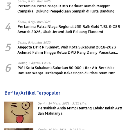
3
Sabtu, 8 Agustus 2026
Pertamina Patra Niaga RJBB Perkuat Rumah Maggot
Campaka, Dukung Pengelolaan Sampah di Kota Bandung
4
Sabtu, 8 Agustus 2026
Pertamina Patra Niaga Regional JBB Raih Gold TJSL & CSR
Awards 2026, Ubah Jerami Jadi Peluang Ekonomi
5
Sabtu, 8 Agustus 2026
Anggota DPR RI Slamet, Wali Kota Sukabumi 2018-2023
Achmad Fahmi Hingga Ketua DPD Kang Danny Panaskan
Mesin Politik di TOP PKS Sukabumi
6
Jumat, 7 Agustus 2026
PMI Kota Sukabumi Salurkan 80.000 Liter Air Bersih ke
Ratusan Warga Terdampak Kekeringan di Cibeureum Hiir
Berita/Artikel Terpopuler
Senin, 14 Maret 2022
3123 Lihat
Pernahkah Anda Mimpi tentang Lidah? Inilah Arti
dan Maknanya
Senin, 10 Mei 2021
2424 Lihat