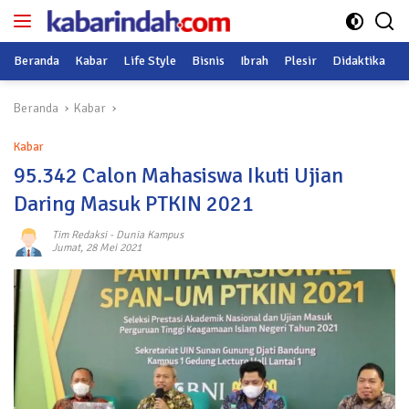
Langsung
ke
konten
Beranda
Kabar
Life Style
Bisnis
Ibrah
Plesir
Didaktika
O
Beranda
Kabar
Kabar
95.342 Calon Mahasiswa Ikuti Ujian
Daring Masuk PTKIN 2021
Tim Redaksi
-
Dunia Kampus
Jumat, 28 Mei 2021