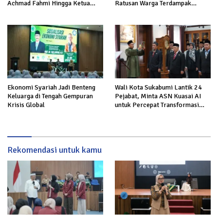
Achmad Fahmi Hingga Ketua
Ratusan Warga Terdampak
DPD Kang Danny Panaskan
Kekeringan di Cibeureum Hiir
Mesin Politik di TOP PKS
Sukabumi
Ekonomi Syariah Jadi Benteng
Wali Kota Sukabumi Lantik 24
Keluarga di Tengah Gempuran
Pejabat, Minta ASN Kuasai AI
Krisis Global
untuk Percepat Transformasi
Layanan Publik
Rekomendasi untuk kamu