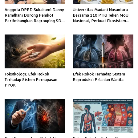
Anggota DPRD Sukabumi Danny
Universitas Madani Nusantara
Ramdhani Dorong Pemkot
Bersama 110 PTKI Teken MoU
Pertimbangkan Regrouping SD
Nasional, Perkuat Ekosistem
Negeri demi Tingkatkan Mutu
Keadilan dan Pendidikan Hukum
Pendidikan
Berintegritas
Toksikologi: Efek Rokok
Efek Rokok Terhadap Sistem
Terhadap Sistem Pernapasan
Reproduksi Pria dan Wanita
PPOK