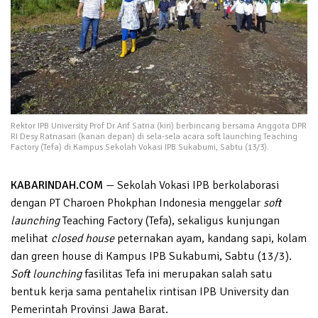
Rektor IPB University Prof Dr Arif Satria (kiri) berbincang bersama Anggota DPR
RI Desy Ratnasari (kanan depan) di sela-sela acara soft launching Teaching
Factory (Tefa) di Kampus Sekolah Vokasi IPB Sukabumi, Sabtu (13/3).
KABARINDAH.COM
— Sekolah Vokasi IPB berkolaborasi
dengan PT Charoen Phokphan Indonesia menggelar
soft
launching
Teaching Factory (Tefa), sekaligus kunjungan
melihat
closed house
peternakan ayam, kandang sapi, kolam
dan green house di Kampus IPB Sukabumi, Sabtu (13/3).
Soft lounching
fasilitas Tefa ini merupakan salah satu
bentuk kerja sama pentahelix rintisan IPB University dan
Pemerintah Provinsi Jawa Barat.