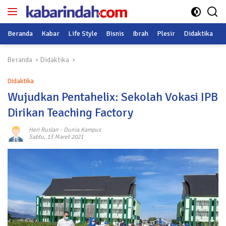
Langsung
ke
konten
Beranda
Kabar
Life Style
Bisnis
Ibrah
Plesir
Didaktika
O
Beranda
Didaktika
Didaktika
Wujudkan Pentahelix: Sekolah Vokasi IPB
Dirikan Teaching Factory
Heri Ruslan
-
Dunia Kampus
Sabtu, 13 Maret 2021