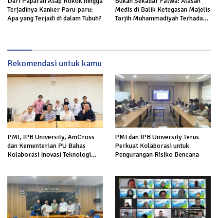
Dari Paparan Asap Rokok hingga
Bukan Sekadar Fatwa: Alasan
Terjadinya Kanker Paru-paru:
Medis di Balik Ketegasan Majelis
Apa yang Terjadi di dalam Tubuh?
Tarjih Muhammadiyah Terhadap
Rokok
Rekomendasi untuk kamu
PMI, IPB University, AmCross
PMI dan IPB University Terus
dan Kementerian PU Bahas
Perkuat Kolaborasi untuk
Kolaborasi Inovasi Teknologi
Pengurangan Risiko Bencana
Sistem Peringatan Dini Banjir