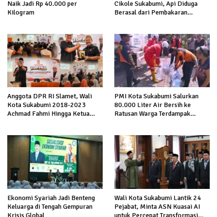
Cikole Sukabumi, Api Diduga
Naik Jadi Rp 40.000 per
Berasal dari Pembakaran
Kilogram
Sampah
Anggota DPR RI Slamet, Wali
PMI Kota Sukabumi Salurkan
Kota Sukabumi 2018-2023
80.000 Liter Air Bersih ke
Achmad Fahmi Hingga Ketua
Ratusan Warga Terdampak
DPD Kang Danny Panaskan
Kekeringan di Cibeureum Hiir
Mesin Politik di TOP PKS
Sukabumi
Ekonomi Syariah Jadi Benteng
Wali Kota Sukabumi Lantik 24
Keluarga di Tengah Gempuran
Pejabat, Minta ASN Kuasai AI
Krisis Global
untuk Percepat Transformasi