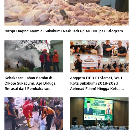
Harga Daging Ayam di Sukabumi Naik Jadi Rp 40.000 per Kilogram
Kebakaran Lahan Bambu di
Anggota DPR RI Slamet, Wali
Cikole Sukabumi, Api Diduga
Kota Sukabumi 2018-2023
Berasal dari Pembakaran
Achmad Fahmi Hingga Ketua
Sampah
DPD Kang Danny Panaskan
Mesin Politik di TOP PKS
Sukabumi