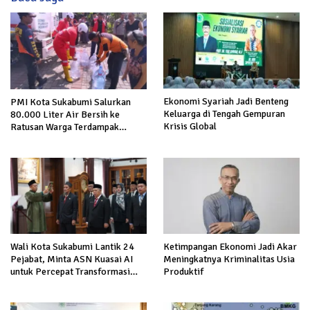
Ekonomi Syariah Jadi Benteng
PMI Kota Sukabumi Salurkan
Keluarga di Tengah Gempuran
80.000 Liter Air Bersih ke
Krisis Global
Ratusan Warga Terdampak
Kekeringan di Cibeureum Hiir
Wali Kota Sukabumi Lantik 24
Ketimpangan Ekonomi Jadi Akar
Pejabat, Minta ASN Kuasai AI
Meningkatnya Kriminalitas Usia
untuk Percepat Transformasi
Produktif
Layanan Publik