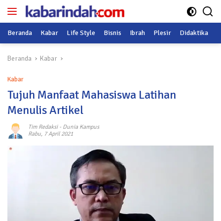
Langsung
ke
konten
Beranda
Kabar
Life Style
Bisnis
Ibrah
Plesir
Didaktika
O
Beranda
Kabar
Kabar
Tujuh Manfaat Mahasiswa Latihan
Menulis Artikel
Tim Redaksi
-
Dunia Kampus
Rabu, 7 April 2021