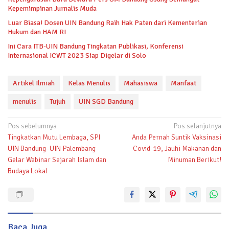
Kepemimpinan Jurnalis Muda
Luar Biasa! Dosen UIN Bandung Raih Hak Paten dari Kementerian
Hukum dan HAM RI
Ini Cara ITB-UIN Bandung Tingkatan Publikasi, Konferensi
Internasional ICWT 2023 Siap Digelar di Solo
Artikel Ilmiah
Kelas Menulis
Mahasiswa
Manfaat
menulis
Tujuh
UIN SGD Bandung
Navigasi
Pos sebelumnya
Pos selanjutnya
Tingkatkan Mutu Lembaga, SPI
Anda Pernah Suntik Vaksinasi
pos
UIN Bandung–UIN Palembang
Covid-19, Jauhi Makanan dan
Gelar Webinar Sejarah Islam dan
Minuman Berikut!
Budaya Lokal
Baca Juga