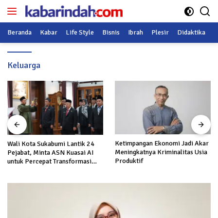
Langsung
ke
konten
Beranda
Kabar
Life Style
Bisnis
Ibrah
Plesir
Didaktika
O
Keluarga
Ketimpangan Ekonomi Jadi Akar
Wali Kota Sukabumi Lantik 24
Meningkatnya Kriminalitas Usia
Pejabat, Minta ASN Kuasai AI
Produktif
untuk Percepat Transformasi
Layanan Publik