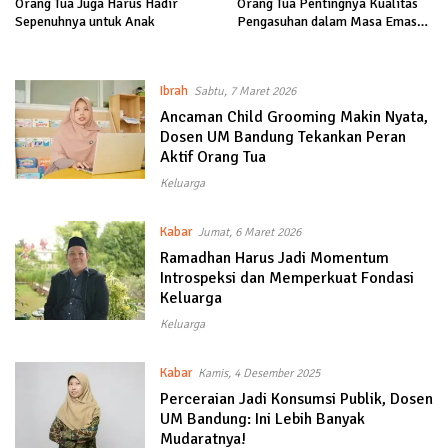
Orang Tua Juga Harus Hadir
Orang Tua Pentingnya Kualitas
Sepenuhnya untuk Anak
Pengasuhan dalam Masa Emas
Anak
Ibrah
Sabtu, 7 Maret 2026
Ancaman Child Grooming Makin Nyata,
Dosen UM Bandung Tekankan Peran
Aktif Orang Tua
Keluarga
Kabar
Jumat, 6 Maret 2026
Ramadhan Harus Jadi Momentum
Introspeksi dan Memperkuat Fondasi
Keluarga
Keluarga
Kabar
Kamis, 4 Desember 2025
Perceraian Jadi Konsumsi Publik, Dosen
UM Bandung: Ini Lebih Banyak
Mudaratnya!