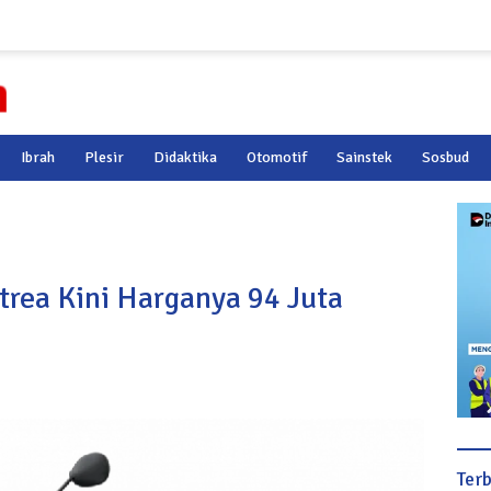
Ibrah
Plesir
Didaktika
Otomotif
Sainstek
Sosbud
rea Kini Harganya 94 Juta
Ter