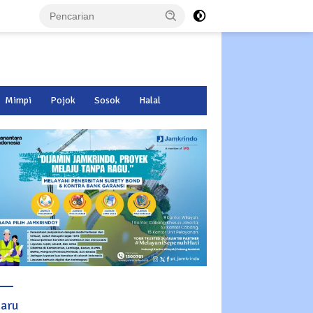
Mimpi
Pojok
Sosok
Halal
baru