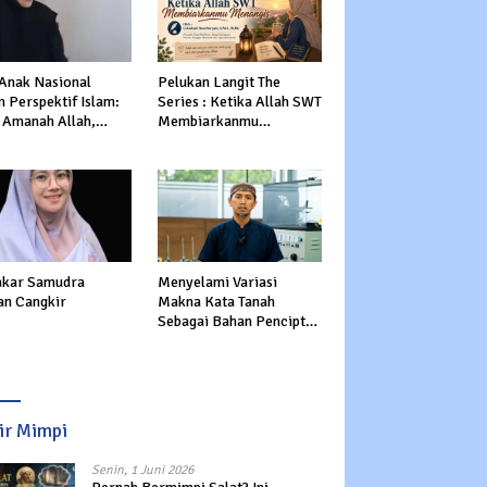
 Anak Nasional
Pelukan Langit The
 Perspektif Islam:
Series : Ketika Allah SWT
 Amanah Allah,
Membiarkanmu
tasi Dunia dan
Menangis
rat
kar Samudra
Menyelami Variasi
an Cangkir
Makna Kata Tanah
Sebagai Bahan Pencipta
Manusia dalam Al-Qur’an
sir Mimpi
Senin, 1 Juni 2026