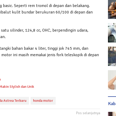
ong basic. Seperti rem tromol di depan dan belakang.
g dibalut kulit bundar berukuran 60/100 di depan dan
satu silinder, 124,8 cc, OHC, berpendingin udara,
tan.
tangki bahan bakar 4 liter, tinggi jok 745 mm, dan
otor ini masih memakai jenis fork teleskopik di depan
n
akin Stylish dan Unik
a Astrea Terbaru
honda motor
Kab
Pos selanjutnya