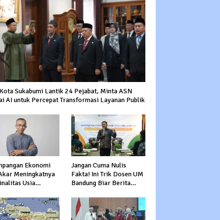
 Kota Sukabumi Lantik 24 Pejabat, Minta ASN
ai AI untuk Percepat Transformasi Layanan Publik
mpangan Ekonomi
Jangan Cuma Nulis
 Akar Meningkatnya
Fakta! Ini Trik Dosen UM
nalitas Usia
Bandung Biar Berita
uktif
Nggak Garing