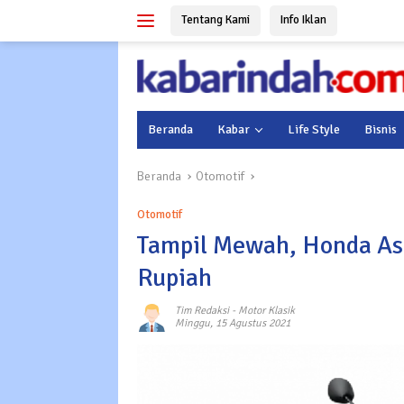
Langsung
Tentang Kami
Info Iklan
ke
konten
Beranda
Kabar
Life Style
Bisnis
Beranda
Otomotif
Otomotif
Tampil Mewah, Honda Ast
Rupiah
Tim Redaksi
-
Motor Klasik
Minggu, 15 Agustus 2021