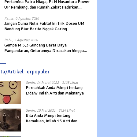
Pertamina Patra Niaga, PLN Nusantara Power
UP Rembang, dan Rumah Zakat Hadirkan
Layanan Psikososial bagi Anak Penyintas
Gempa di Sigi
Kamis, 6 Agustus 2026
Jangan Cuma Nulis Fakta! Ini Trik Dosen UM
Bandung Biar Berita Nggak Garing
Rabu, 5 Agustus 2026
Gempa M 5,3 Guncang Barat Daya
Pangandaran, Getarannya Dirasakan hingga
Sukabumi
ita/Artikel Terpopuler
Senin, 14 Maret 2022
3123 Lihat
Pernahkah Anda Mimpi tentang
Lidah? Inilah Arti dan Maknanya
Senin, 10 Mei 2021
2424 Lihat
Bila Anda Mimpi tentang
Kemaluan, Inilah 15 Arti dan
Maknanya