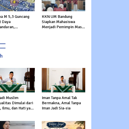
a M 5,3 Guncang
KKN UM Bandung
t Daya
Siapkan Mahasiswa
andaran,
Menjadi Pemimpin Masa
rannya Dirasakan
Depan
ga Sukabumi
ah
adi Muslim
Iman Tanpa Amal Tak
alitas Dimulai dari
Bermakna, Amal Tanpa
 Ilmu, dan Hati yang
Iman Jadi Sia-sia
s