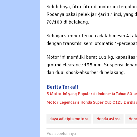
Selebihnya, fitur-fitur di motor ini tergol
Rodanya pakai pelek jari-jari 17 inci, yan
70/100 di belakang.
Sebagai sumber tenaga adalah mesin 4 tak 
dengan transmisi semi otomatis 4-percepa
Motor ini memiliki berat 101 kg, kapasitas 
ground clearance 135 mm. Suspensi depan m
dan dual shock-absorber di belakang.
Berita Terkait
5 Motor Ini yang Populer di Indonesia Tahun 80-a
Motor Legendaris Honda Super Cub C125 Dirilis M
daya adicipta motora
Honda astrea
Hond
Navigasi
Pos sebelumnya