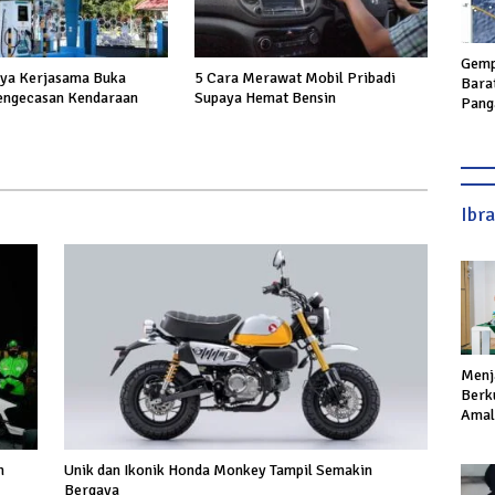
Gemp
aya Kerjasama Buka
5 Cara Merawat Mobil Pribadi
Bara
engecasan Kendaraan
Supaya Hemat Bensin
Pang
Geta
hing
Ibr
Menj
Berku
Amal,
Ikhla
m
Unik dan Ikonik Honda Monkey Tampil Semakin
Bergaya