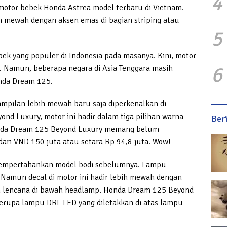
4
otor bebek Honda Astrea model terbaru di Vietnam.
ih mewah dengan aksen emas di bagian striping atau
5
ek yang populer di Indonesia pada masanya. Kini, motor
6
ia. Namun, beberapa negara di Asia Tenggara masih
nda Dream 125.
mpilan lebih mewah baru saja diperkenalkan di
d Luxury, motor ini hadir dalam tiga pilihan warna
Ber
Honda Dream 125 Beyond Luxury memang belum
ari VND 150 juta atau setara Rp 94,8 juta. Wow!
empertahankan model bodi sebelumnya. Lampu-
Namun decal di motor ini hadir lebih mewah dengan
an lencana di bawah headlamp. Honda Dream 125 Beyond
rupa lampu DRL LED yang diletakkan di atas lampu