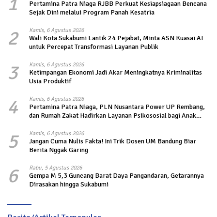
1
Pertamina Patra Niaga RJBB Perkuat Kesiapsiagaan Bencana
Sejak Dini melalui Program Panah Kesatria
2
Kamis, 6 Agustus 2026
Wali Kota Sukabumi Lantik 24 Pejabat, Minta ASN Kuasai AI
untuk Percepat Transformasi Layanan Publik
3
Kamis, 6 Agustus 2026
Ketimpangan Ekonomi Jadi Akar Meningkatnya Kriminalitas
Usia Produktif
4
Kamis, 6 Agustus 2026
Pertamina Patra Niaga, PLN Nusantara Power UP Rembang,
dan Rumah Zakat Hadirkan Layanan Psikososial bagi Anak
Penyintas Gempa di Sigi
5
Kamis, 6 Agustus 2026
Jangan Cuma Nulis Fakta! Ini Trik Dosen UM Bandung Biar
Berita Nggak Garing
6
Rabu, 5 Agustus 2026
Gempa M 5,3 Guncang Barat Daya Pangandaran, Getarannya
Dirasakan hingga Sukabumi