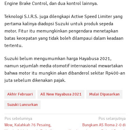
Engine Brake Control, dan dua kontrol lainnya.
Teknologi S.I.R.S. juga dilengkapi Active Speed Limiter yang
pertama kalinya diadopsi Suzuki untuk produk sepeda
motor. Fitur itu memungkinkan pengendara menetapkan
batas kecepatan yang tidak boleh dilampaui dalam keadaan
tertentu.
Suzuki belum mengumumkan harga Hayabusa 2021,
namun sejumlah media otomotif internasional mewartakan
bahwa motor itu mungkin akan dibanderol sekitar Rp400-an
juta sebelum dikenakan pajak.
Akhir Februari
All New Hayabusa 2021
Mulai Dipasarkan
Suzuki Luncurkan
Navigasi
Pos sebelumnya
Pos selanjutnya
Wow, Kalahkah 76 Pesaing,
Bungkam AS Roma 2-0 di
pos