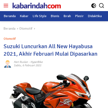
Langsung
ke
konten
Beranda
Kabar
Life Style
Bisnis
Ibrah
Plesir
Didaktika
O
Beranda
Otomotif
Otomotif
Suzuki Luncurkan All New Hayabusa
2021, Akhir Februari Mulai Dipasarkan
Heri Ruslan
-
HyperBike
Sabtu, 6 Februari 2021