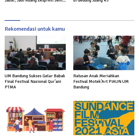
Jabar, Jadi Ruang Ekspresi Seni
di Gedung Juang 45
dan Edukasi
Rekomendasi untuk kamu
UM Bandung Sukses Gelar Babak
Ratusan Anak Meriahkan
Final Festival Nasional Qur’ani
Festival Motek’Art PIAUN UM
PTMA
Bandung