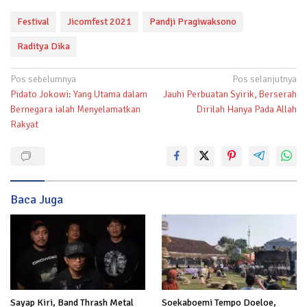
Festival
Jicomfest 2021
Pandji Pragiwaksono
Raditya Dika
Navigasi
Pos sebelumnya
Pos selanjutnya
Pidato Jokowi: Yang Utama dalam
Jauhi Perbuatan Syirik, Berserah
pos
Bernegara ialah Menyelamatkan
Dirilah Hanya Pada Allah
Rakyat
Baca Juga
Sayap Kiri, Band Thrash Metal
Soekaboemi Tempo Doeloe,