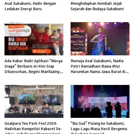
Asal Sukabumi, Hadir dengan
Menghidupkan Kembali Jejak
Ledakan Energi Baru
Sejarah dan Budaya Sukabumi
Ada Kabar Baik! Aplikasi “Warga
Remaja Asal Sukabumi, Nadia
Siaga” Berbasis AI Kini Siap
Putri Ramadhani Bawa Misi
Diluncurkan, Begini Manfaatnya
Harumkan Nama Jawa Barat di
bagi Masyarakat
Miss Bintang Indonesia Kids
2026
Goalpara Tea Park Fest 2026
“Ibu Sud” Pulang ke Sukabumi,
Hadirkan Kompetisi Kabaret Se-
Lagu-Lagu Masa Kecil Bergema