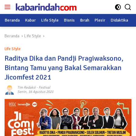
Langsung
ke
konten
Beranda
Kabar
Life Style
Bisnis
Ibrah
Plesir
Didaktika
O
Beranda
Life Style
Life Style
Raditya Dika dan Pandji Pragiwaksono,
Bintang Tamu yang Bakal Semarakkan
Jicomfest 2021
Tim Redaksi
-
Festival
Senin, 16 Agustus 2021