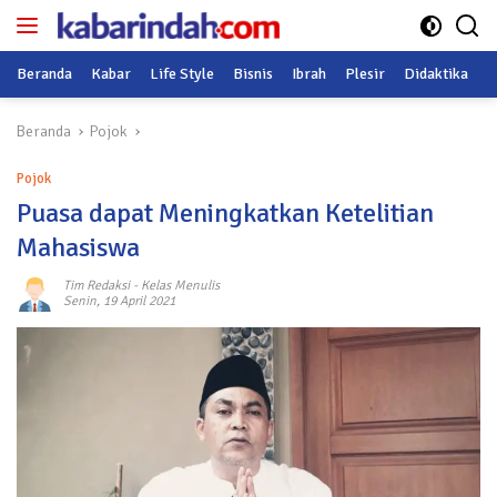
Langsung
ke
konten
Beranda
Kabar
Life Style
Bisnis
Ibrah
Plesir
Didaktika
O
Beranda
Pojok
Pojok
Puasa dapat Meningkatkan Ketelitian
Mahasiswa
Tim Redaksi
-
Kelas Menulis
Senin, 19 April 2021