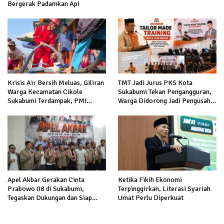
Bergerak Padamkan Api
Krisis Air Bersih Meluas, Giliran
TMT Jadi Jurus PKS Kota
Warga Kecamatan Cikole
Sukabumi Tekan Pengangguran,
Sukabumi Terdampak, PMI
Warga Didorong Jadi Pengusaha
Salurkan 5.000 Liter
hingga Kerja ke Luar Negeri
Apel Akbar Gerakan Cinta
Ketika Fikih Ekonomi
Prabowo 08 di Sukabumi,
Terpinggirkan, Literasi Syariah
Tegaskan Dukungan dan Siap
Umat Perlu Diperkuat
Hadapi Serangan terhadap
Prabowo