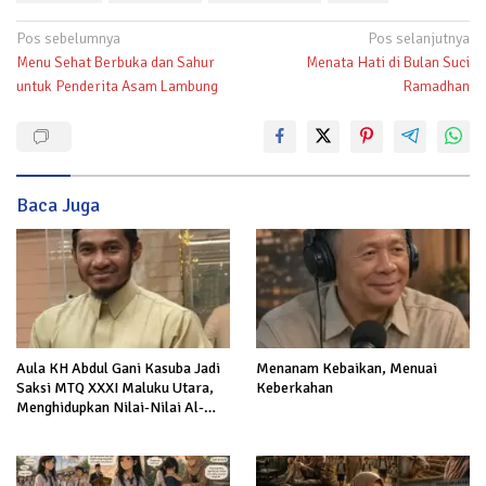
Navigasi
Pos sebelumnya
Pos selanjutnya
Menu Sehat Berbuka dan Sahur
Menata Hati di Bulan Suci
pos
untuk Penderita Asam Lambung
Ramadhan
Baca Juga
Aula KH Abdul Gani Kasuba Jadi
Menanam Kebaikan, Menuai
Saksi MTQ XXXI Maluku Utara,
Keberkahan
Menghidupkan Nilai-Nilai Al-
Quran dalam Kehidupan