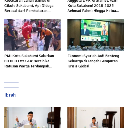
Kebakaran Lahan Bambu di
Anggota DPR RI Slamet, Wali
Cikole Sukabumi, Api Diduga
Kota Sukabumi 2018-2023
Berasal dari Pembakaran
Achmad Fahmi Hingga Ketua
Sampah
DPD Kang Danny Panaskan
Mesin Politik di TOP PKS
Sukabumi
PMI Kota Sukabumi Salurkan
Ekonomi Syariah Jadi Benteng
80.000 Liter Air Bersih ke
Keluarga di Tengah Gempuran
Ratusan Warga Terdampak
Krisis Global
Kekeringan di Cibeureum Hiir
Ibrah