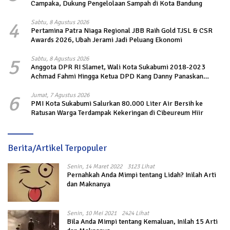
Campaka, Dukung Pengelolaan Sampah di Kota Bandung
4
Sabtu, 8 Agustus 2026
Pertamina Patra Niaga Regional JBB Raih Gold TJSL & CSR
Awards 2026, Ubah Jerami Jadi Peluang Ekonomi
5
Sabtu, 8 Agustus 2026
Anggota DPR RI Slamet, Wali Kota Sukabumi 2018-2023
Achmad Fahmi Hingga Ketua DPD Kang Danny Panaskan
Mesin Politik di TOP PKS Sukabumi
6
Jumat, 7 Agustus 2026
PMI Kota Sukabumi Salurkan 80.000 Liter Air Bersih ke
Ratusan Warga Terdampak Kekeringan di Cibeureum Hiir
Berita/Artikel Terpopuler
Senin, 14 Maret 2022
3123 Lihat
Pernahkah Anda Mimpi tentang Lidah? Inilah Arti
dan Maknanya
Senin, 10 Mei 2021
2424 Lihat
Bila Anda Mimpi tentang Kemaluan, Inilah 15 Arti