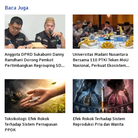
Baca Juga
Anggota DPRD Sukabumi Danny
Universitas Madani Nusantara
Ramdhani Dorong Pemkot
Bersama 110 PTKI Teken MoU
Pertimbangkan Regrouping SD
Nasional, Perkuat Ekosistem
Negeri demi Tingkatkan Mutu
Keadilan dan Pendidikan Hukum
Pendidikan
Berintegritas
Toksikologi: Efek Rokok
Efek Rokok Terhadap Sistem
Terhadap Sistem Pernapasan
Reproduksi Pria dan Wanita
PPOK