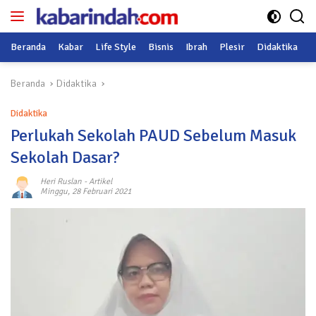
Langsung
ke
konten
Beranda
Kabar
Life Style
Bisnis
Ibrah
Plesir
Didaktika
O
Beranda
Didaktika
Didaktika
Perlukah Sekolah PAUD Sebelum Masuk
Sekolah Dasar?
Heri Ruslan
-
Artikel
Minggu, 28 Februari 2021