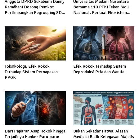
Anggota DPRD Sukabumi Danny
Universitas Madani Nusantara
Ramdhani Dorong Pemkot
Bersama 110 PTKI Teken MoU
Pertimbangkan Regrouping SD
Nasional, Perkuat Ekosistem
Negeri demi Tingkatkan Mutu
Keadilan dan Pendidikan Hukum
Pendidikan
Berintegritas
Toksikologi: Efek Rokok
Efek Rokok Terhadap Sistem
Terhadap Sistem Pernapasan
Reproduksi Pria dan Wanita
PPOK
Dari Paparan Asap Rokok hingga
Bukan Sekadar Fatwa: Alasan
Terjadinya Kanker Paru-paru:
Medis di Balik Ketegasan Majelis