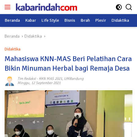
Langsung
ke
konten
Beranda
Kabar
Life Style
Bisnis
Ibrah
Plesir
Didaktika
O
Beranda
Didaktika
Didaktika
Mahasiswa KNN-MAS Beri Pelatihan Cara
Bikin Minuman Herbal bagi Remaja Desa
Tim Redaksi
-
KKN MAS 2021
,
UMBandung
Minggu, 12 September 2021