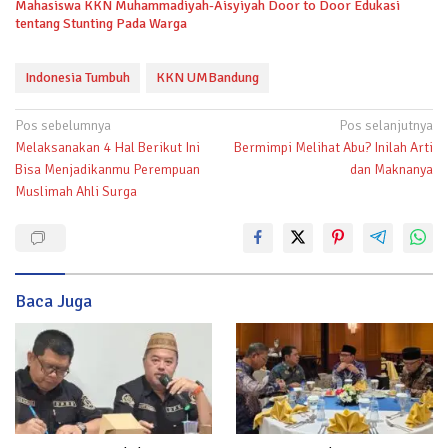
Mahasiswa KKN Muhammadiyah-Aisyiyah Door to Door Edukasi
tentang Stunting Pada Warga
Indonesia Tumbuh
KKN UMBandung
Navigasi
Pos sebelumnya
Pos selanjutnya
Melaksanakan 4 Hal Berikut Ini
Bermimpi Melihat Abu? Inilah Arti
pos
Bisa Menjadikanmu Perempuan
dan Maknanya
Muslimah Ahli Surga
Baca Juga