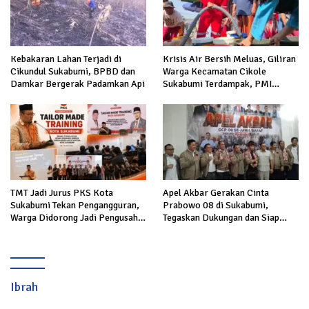
Kebakaran Lahan Terjadi di
Krisis Air Bersih Meluas, Giliran
Cikundul Sukabumi, BPBD dan
Warga Kecamatan Cikole
Damkar Bergerak Padamkan Api
Sukabumi Terdampak, PMI
Salurkan 5.000 Liter
TMT Jadi Jurus PKS Kota
Apel Akbar Gerakan Cinta
Sukabumi Tekan Pengangguran,
Prabowo 08 di Sukabumi,
Warga Didorong Jadi Pengusaha
Tegaskan Dukungan dan Siap
hingga Kerja ke Luar Negeri
Hadapi Serangan terhadap
Prabowo
Ibrah