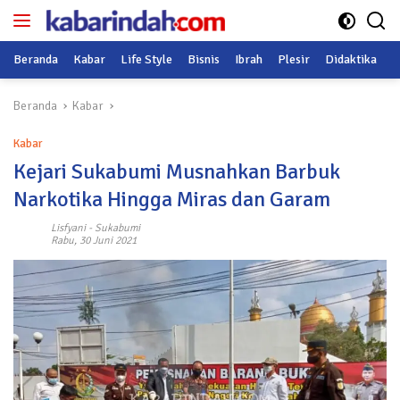
Langsung
ke
konten
Beranda
Kabar
Life Style
Bisnis
Ibrah
Plesir
Didaktika
O
Beranda
Kabar
Kabar
Kejari Sukabumi Musnahkan Barbuk
Narkotika Hingga Miras dan Garam
Lisfyani
-
Sukabumi
Rabu, 30 Juni 2021