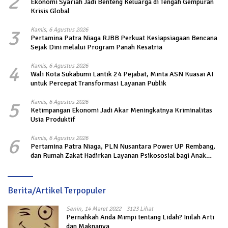
2
Ekonomi Syariah Jadi Benteng Keluarga di Tengah Gempuran
Krisis Global
3
Kamis, 6 Agustus 2026
Pertamina Patra Niaga RJBB Perkuat Kesiapsiagaan Bencana
Sejak Dini melalui Program Panah Kesatria
4
Kamis, 6 Agustus 2026
Wali Kota Sukabumi Lantik 24 Pejabat, Minta ASN Kuasai AI
untuk Percepat Transformasi Layanan Publik
5
Kamis, 6 Agustus 2026
Ketimpangan Ekonomi Jadi Akar Meningkatnya Kriminalitas
Usia Produktif
6
Kamis, 6 Agustus 2026
Pertamina Patra Niaga, PLN Nusantara Power UP Rembang,
dan Rumah Zakat Hadirkan Layanan Psikososial bagi Anak
Penyintas Gempa di Sigi
Berita/Artikel Terpopuler
Senin, 14 Maret 2022
3123 Lihat
Pernahkah Anda Mimpi tentang Lidah? Inilah Arti
dan Maknanya