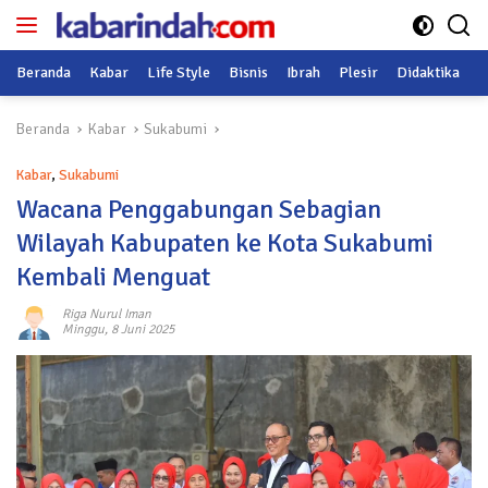
Langsung
ke
konten
Beranda
Kabar
Life Style
Bisnis
Ibrah
Plesir
Didaktika
O
Beranda
Kabar
Sukabumi
Kabar
,
Sukabumi
Wacana Penggabungan Sebagian
Wilayah Kabupaten ke Kota Sukabumi
Kembali Menguat
Riga Nurul Iman
Minggu, 8 Juni 2025