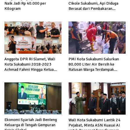
Cikole Sukabumi, Api Diduga
Naik Jadi Rp 40.000 per
Berasal dari Pembakaran
Kilogram
Sampah
Anggota DPR RI Slamet, Wali
PMI Kota Sukabumi Salurkan
Kota Sukabumi 2018-2023
80.000 Liter Air Bersih ke
Achmad Fahmi Hingga Ketua
Ratusan Warga Terdampak
DPD Kang Danny Panaskan
Kekeringan di Cibeureum Hiir
Mesin Politik di TOP PKS
Sukabumi
Ekonomi Syariah Jadi Benteng
Wali Kota Sukabumi Lantik 24
Keluarga di Tengah Gempuran
Pejabat, Minta ASN Kuasai AI