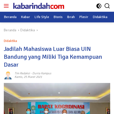
Langsung
ke
konten
Beranda
Kabar
Life Style
Bisnis
Ibrah
Plesir
Didaktika
O
Beranda
Didaktika
Didaktika
Jadilah Mahasiswa Luar Biasa UIN
Bandung yang Miliki Tiga Kemampuan
Dasar
Tim Redaksi
-
Dunia Kampus
Kamis, 25 Maret 2021