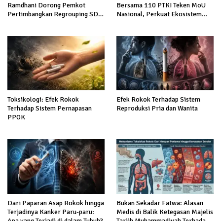
Ramdhani Dorong Pemkot
Bersama 110 PTKI Teken MoU
Pertimbangkan Regrouping SD
Nasional, Perkuat Ekosistem
Negeri demi Tingkatkan Mutu
Keadilan dan Pendidikan Hukum
Pendidikan
Berintegritas
Toksikologi: Efek Rokok
Efek Rokok Terhadap Sistem
Terhadap Sistem Pernapasan
Reproduksi Pria dan Wanita
PPOK
Dari Paparan Asap Rokok hingga
Bukan Sekadar Fatwa: Alasan
Terjadinya Kanker Paru-paru:
Medis di Balik Ketegasan Majelis
Apa yang Terjadi di dalam Tubuh?
Tarjih Muhammadiyah Terhadap