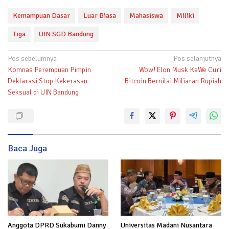
Kemampuan Dasar
Luar Biasa
Mahasiswa
Miliki
Tiga
UIN SGD Bandung
Navigasi
Pos sebelumnya
Pos selanjutnya
Komnas Perempuan Pimpin
Wow! Elon Musk KaWe Curi
pos
Deklarasi Stop Kekerasan
Bitcoin Bernilai Miliaran Rupiah
Seksual di UIN Bandung
Baca Juga
Anggota DPRD Sukabumi Danny
Universitas Madani Nusantara