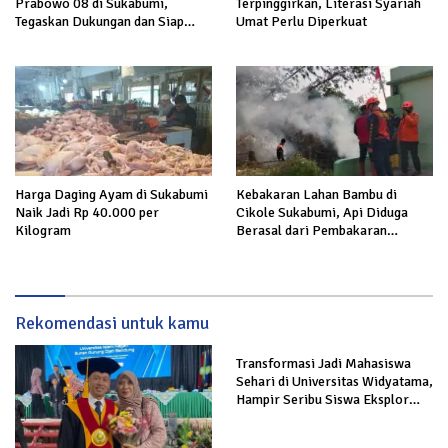
Prabowo 08 di Sukabumi,
Terpinggirkan, Literasi Syariah
Tegaskan Dukungan dan Siap
Umat Perlu Diperkuat
Hadapi Serangan terhadap
Prabowo
Harga Daging Ayam di Sukabumi
Kebakaran Lahan Bambu di
Naik Jadi Rp 40.000 per
Cikole Sukabumi, Api Diduga
Kilogram
Berasal dari Pembakaran
Sampah
Rekomendasi untuk kamu
Transformasi Jadi Mahasiswa
Sehari di Universitas Widyatama,
Hampir Seribu Siswa Eksplor
Minat, Potensi, dan Beasiswa
melalui Trial Class