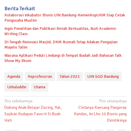
Berita Terkait
Kolaborasi Inkubator Bisnis UIN Bandung-KemenKopUKM Siap Cetak
Pengusaha Muslim
Ingin Penelitian dan Publikasi Ilmiah Berkualitas, Ikuti Academic
Writing Class
Di Tengah Renovasi Masjid, DKM Ikomah Tetap Adakan Pengajian
Majelis Talim
Wacana Aplikasi Peduli Lindungi di Tempat Ibadah Jadi Bahasan Talk
Show My Ilkom
Agenda
Keprofesoran
Tahun 2021
UIN SGD Bandung
Ushuluddin
Utama
Navigasi
Pos sebelumnya
Pos selanjutnya
Dukung Anak Belajar Daring, Yuk,
Cintanya Kaesang Pangarep
pos
Sajikan Kudapan Favorit Si Buah
Kandas, Ini Lho 10 Bisnis yang
Hati
Dimilikinya