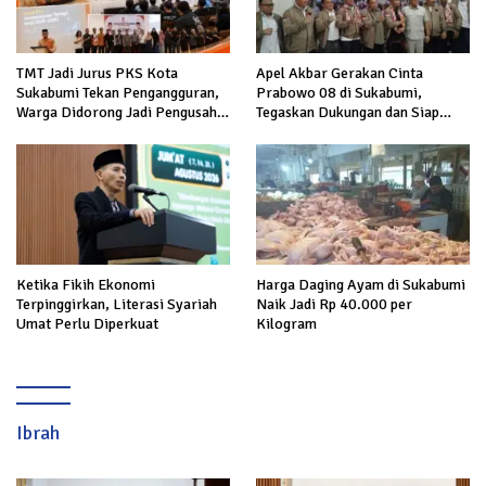
TMT Jadi Jurus PKS Kota
Apel Akbar Gerakan Cinta
Sukabumi Tekan Pengangguran,
Prabowo 08 di Sukabumi,
Warga Didorong Jadi Pengusaha
Tegaskan Dukungan dan Siap
hingga Kerja ke Luar Negeri
Hadapi Serangan terhadap
Prabowo
Ketika Fikih Ekonomi
Harga Daging Ayam di Sukabumi
Terpinggirkan, Literasi Syariah
Naik Jadi Rp 40.000 per
Umat Perlu Diperkuat
Kilogram
Ibrah