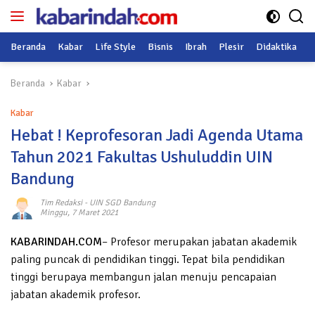
Langsung
ke
konten
Beranda
Kabar
Life Style
Bisnis
Ibrah
Plesir
Didaktika
O
Beranda
Kabar
Kabar
Hebat ! Keprofesoran Jadi Agenda Utama
Tahun 2021 Fakultas Ushuluddin UIN
Bandung
Tim Redaksi
-
UIN SGD Bandung
Minggu, 7 Maret 2021
KABARINDAH.COM
– Profesor merupakan jabatan akademik
paling puncak di pendidikan tinggi. Tepat bila pendidikan
tinggi berupaya membangun jalan menuju pencapaian
jabatan akademik profesor.