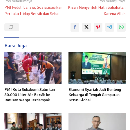
Navigasi
Pos sebelumnya
Pos selanjutnya
PMI Peduli Lansia, Sosialisasikan
Kisah Menyentuh Hati: Sahabatan
pos
Perilaku Hidup Bersih dan Sehat
Karena Allah
Baca Juga
Ekonomi Syariah Jadi Benteng
PMI Kota Sukabumi Salurkan
Keluarga di Tengah Gempuran
80.000 Liter Air Bersih ke
Krisis Global
Ratusan Warga Terdampak
Kekeringan di Cibeureum Hiir