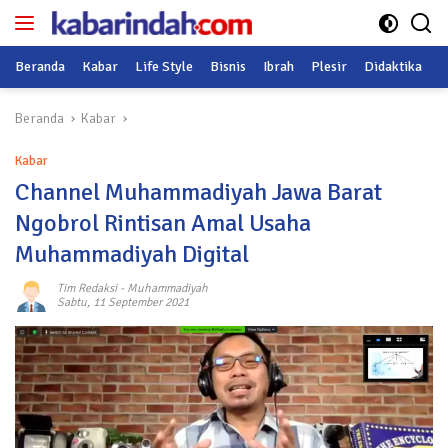
Langsung
ke
konten
Beranda
Kabar
Life Style
Bisnis
Ibrah
Plesir
Didaktika
O
Beranda
Kabar
Kabar
Channel Muhammadiyah Jawa Barat
Ngobrol Rintisan Amal Usaha
Muhammadiyah Digital
Tim Redaksi
-
Muhammadiyah
Sabtu, 11 September 2021