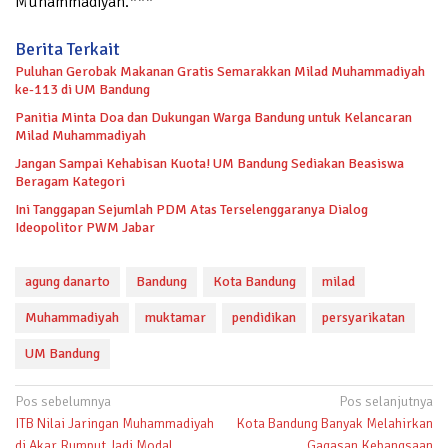
Muhammadiyah.***
Berita Terkait
Puluhan Gerobak Makanan Gratis Semarakkan Milad Muhammadiyah
ke-113 di UM Bandung
Panitia Minta Doa dan Dukungan Warga Bandung untuk Kelancaran
Milad Muhammadiyah
Jangan Sampai Kehabisan Kuota! UM Bandung Sediakan Beasiswa
Beragam Kategori
Ini Tanggapan Sejumlah PDM Atas Terselenggaranya Dialog
Ideopolitor PWM Jabar
agung danarto
Bandung
Kota Bandung
milad
Muhammadiyah
muktamar
pendidikan
persyarikatan
UM Bandung
Navigasi
Pos sebelumnya
Pos selanjutnya
ITB Nilai Jaringan Muhammadiyah
Kota Bandung Banyak Melahirkan
pos
di Akar Rumput Jadi Modal
Gagasan Kebangsaan