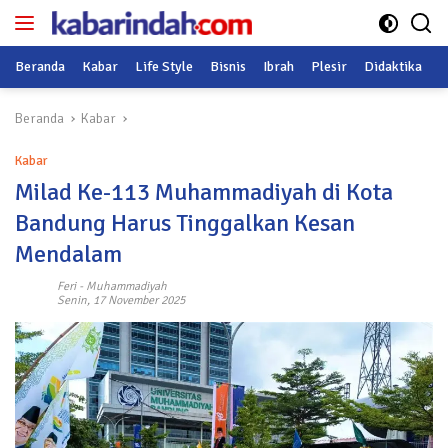
Langsung
ke
konten
Beranda
Kabar
Life Style
Bisnis
Ibrah
Plesir
Didaktika
O
Beranda
Kabar
Kabar
Milad Ke-113 Muhammadiyah di Kota
Bandung Harus Tinggalkan Kesan
Mendalam
Feri
-
Muhammadiyah
Senin, 17 November 2025